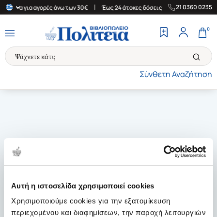
|
|
21 0360 0235
Ελλάδα για αγορές άνω των 30€
Έως 24 άτοκες δόσεις
Δωρεάν Μ
0
Σύνθετη Αναζήτηση
Αυτή η ιστοσελίδα χρησιμοποιεί cookies
Χρησιμοποιούμε cookies για την εξατομίκευση
περιεχομένου και διαφημίσεων, την παροχή λειτουργιών