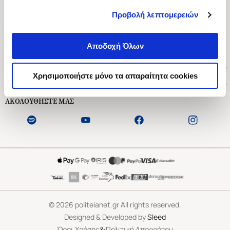
Προβολή λεπτομερειών
Ασκληπιού 1-3, Αθήνα 106 79
Δευτέρα - Παρασκευή 09:00-21:00
Αποδοχή Όλων
Σάββατο 09:00-18:00
Χρήσιμοι Σύνδεσμοι
Χρησιμοποιήστε μόνο τα απαραίτητα cookies
Εξυπηρέτηση Πελατών
ΑΚΟΛΟΥΘΗΣΤΕ ΜΑΣ
©
2026
politeianet.gr All rights reserved.
Designed & Developed by
Sleed
&
Όροι Χρήσης
Πολιτική Απορρήτου