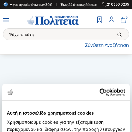
|
|
21 0360 0235
λλάδα για αγορές άνω των 30€
Έως 24 άτοκες δόσεις
Δωρεάν Με
0
Σύνθετη Αναζήτηση
Αυτή η ιστοσελίδα χρησιμοποιεί cookies
Χρησιμοποιούμε cookies για την εξατομίκευση
περιεχομένου και διαφημίσεων, την παροχή λειτουργιών