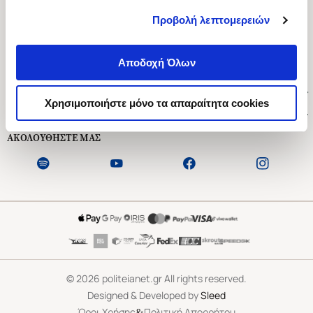
Προβολή λεπτομερειών
Ασκληπιού 1-3, Αθήνα 106 79
Δευτέρα - Παρασκευή 09:00-21:00
Αποδοχή Όλων
Σάββατο 09:00-18:00
Χρήσιμοι Σύνδεσμοι
Χρησιμοποιήστε μόνο τα απαραίτητα cookies
Εξυπηρέτηση Πελατών
ΑΚΟΛΟΥΘΗΣΤΕ ΜΑΣ
©
2026
politeianet.gr All rights reserved.
Designed & Developed by
Sleed
&
Όροι Χρήσης
Πολιτική Απορρήτου