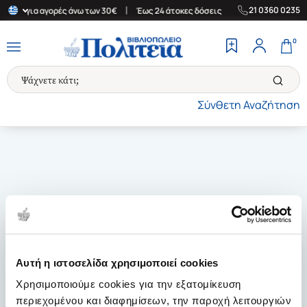
|
|
21 0360 0235
λάδα για αγορές άνω των 30€
Έως 24 άτοκες δόσεις
Δωρεάν Μετ
0
Σύνθετη Αναζήτηση
Αυτή η ιστοσελίδα χρησιμοποιεί cookies
Χρησιμοποιούμε cookies για την εξατομίκευση
περιεχομένου και διαφημίσεων, την παροχή λειτουργιών