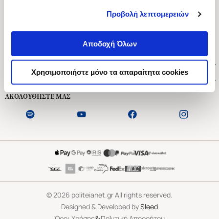
Προβολή λεπτομερειών
Ασκληπιού 1-3, Αθήνα 106 79
Δευτέρα - Παρασκευή 09:00-21:00
Αποδοχή Όλων
Σάββατο 09:00-18:00
Χρήσιμοι Σύνδεσμοι
Χρησιμοποιήστε μόνο τα απαραίτητα cookies
Εξυπηρέτηση Πελατών
ΑΚΟΛΟΥΘΗΣΤΕ ΜΑΣ
©
2026
politeianet.gr All rights reserved.
Designed & Developed by
Sleed
&
Όροι Χρήσης
Πολιτική Απορρήτου