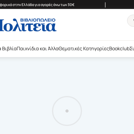
|
ορικά στην Ελλάδα για αγορές άνω των 30€
ά Βιβλία
Παιχνίδια και Άλλα
Θεματικές Κατηγορίες
Bookclub
Σ