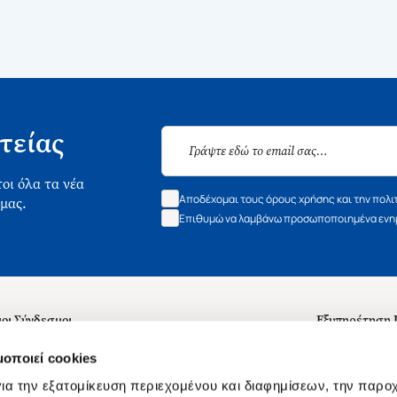
τείας
οι όλα τα νέα
Αποδέχομαι τους όρους χρήσης και την πολι
 μας.
Επιθυμώ να λαμβάνω προσωποποιημένα ενημ
οι Σύνδεσμοι
Εξυπηρέτηση
ά με εμάς
Συχνές ερωτή
μοποιεί cookies
 Εργασίας
Επικοινωνία
ια την εξατομίκευση περιεχομένου και διαφημίσεων, την παρο