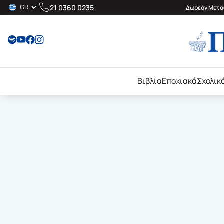
21 0360 0235
Δωρεάν Μεταφ
Βιβλία
Εποχιακά
Σχολικ