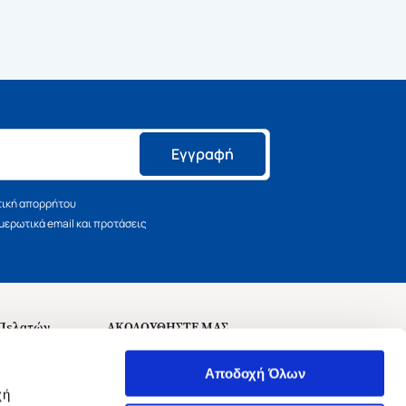
Εγγραφή
τική απορρήτου
ερωτικά email και προτάσεις
 Πελατών
ΑΚΟΛΟΥΘΗΣΤΕ ΜΑΣ
σεις
Αποδοχή Όλων
χή