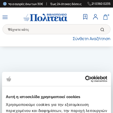
|
|
21 0360 0235
λάδα για αγορές άνω των 30€
Έως 24 άτοκες δόσεις
Δωρεάν Μετ
0
Σύνθετη Αναζήτηση
Αυτή η ιστοσελίδα χρησιμοποιεί cookies
Χρησιμοποιούμε cookies για την εξατομίκευση
περιεχομένου και διαφημίσεων, την παροχή λειτουργιών