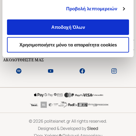
Προβολή λεπτομερειών
Ασκληπιού 1-3, Αθήνα 106 79
Δευτέρα - Παρασκευή 09:00-21:00
Αποδοχή Όλων
Σάββατο 09:00-18:00
Χρήσιμοι Σύνδεσμοι
Χρησιμοποιήστε μόνο τα απαραίτητα cookies
Εξυπηρέτηση Πελατών
ΑΚΟΛΟΥΘΗΣΤΕ ΜΑΣ
©
2026
politeianet.gr All rights reserved.
Designed & Developed by
Sleed
&
Όροι Χρήσης
Πολιτική Απορρήτου