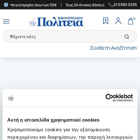
|
|
21 0360 0235
Ελλάδα για αγορές άνω των 30€
Έως 24 άτοκες δόσεις
Δωρεάν Μ
0
Σύνθετη Αναζήτηση
Αυτή η ιστοσελίδα χρησιμοποιεί cookies
Χρησιμοποιούμε cookies για την εξατομίκευση
περιεχομένου και διαφημίσεων, την παροχή λειτουργιών