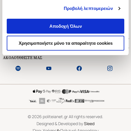
Προβολή λεπτομερειών
Ασκληπιού 1-3, Αθήνα 106 79
Δευτέρα - Παρασκευή 09:00-21:00
Αποδοχή Όλων
Σάββατο 09:00-18:00
Χρήσιμοι Σύνδεσμοι
Χρησιμοποιήστε μόνο τα απαραίτητα cookies
Εξυπηρέτηση Πελατών
ΑΚΟΛΟΥΘΗΣΤΕ ΜΑΣ
©
2026
politeianet.gr All rights reserved.
Designed & Developed by
Sleed
&
Όροι Χρήσης
Πολιτική Απορρήτου