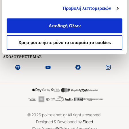
Προβολή λεπτομερειών
Ασκληπιού 1-3, Αθήνα 106 79
Δευτέρα - Παρασκευή 09:00-21:00
Αποδοχή Όλων
Σάββατο 09:00-18:00
Χρήσιμοι Σύνδεσμοι
Χρησιμοποιήστε μόνο τα απαραίτητα cookies
Εξυπηρέτηση Πελατών
ΑΚΟΛΟΥΘΗΣΤΕ ΜΑΣ
©
2026
politeianet.gr All rights reserved.
Designed & Developed by
Sleed
&
Όροι Χρήσης
Πολιτική Απορρήτου