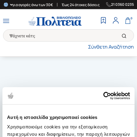
|
|
21 0360 0235
λλάδα για αγορές άνω των 30€
Έως 24 άτοκες δόσεις
Δωρεάν Με
0
Σύνθετη Αναζήτηση
Αυτή η ιστοσελίδα χρησιμοποιεί cookies
Χρησιμοποιούμε cookies για την εξατομίκευση
περιεχομένου και διαφημίσεων, την παροχή λειτουργιών