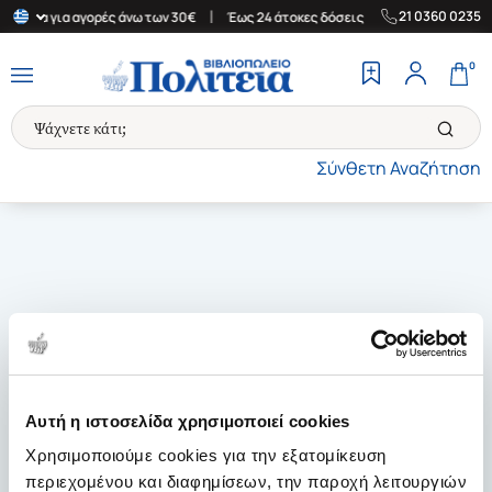
|
|
21 0360 0235
λλάδα για αγορές άνω των 30€
Έως 24 άτοκες δόσεις
Δωρεάν Μ
0
Σύνθετη Αναζήτηση
Αυτή η ιστοσελίδα χρησιμοποιεί cookies
Χρησιμοποιούμε cookies για την εξατομίκευση
περιεχομένου και διαφημίσεων, την παροχή λειτουργιών