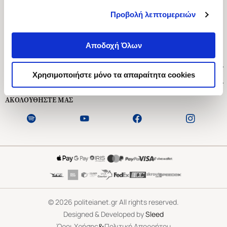
Προβολή λεπτομερειών
Ασκληπιού 1-3, Αθήνα 106 79
Δευτέρα - Παρασκευή 09:00-21:00
Αποδοχή Όλων
Σάββατο 09:00-18:00
Χρήσιμοι Σύνδεσμοι
Χρησιμοποιήστε μόνο τα απαραίτητα cookies
Εξυπηρέτηση Πελατών
ΑΚΟΛΟΥΘΗΣΤΕ ΜΑΣ
©
2026
politeianet.gr All rights reserved.
Designed & Developed by
Sleed
&
Όροι Χρήσης
Πολιτική Απορρήτου