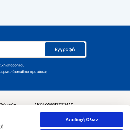
Εγγραφή
τική απορρήτου
ερωτικά email και προτάσεις
 Πελατών
ΑΚΟΛΟΥΘΗΣΤΕ ΜΑΣ
σεις
Αποδοχή Όλων
χή