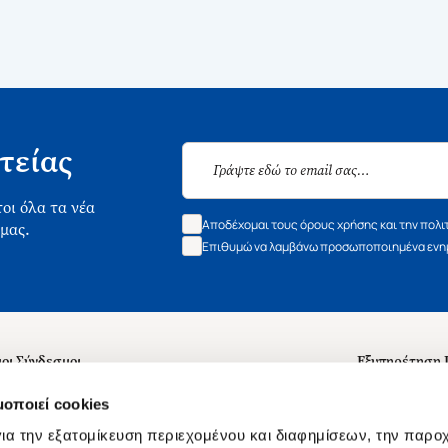
τείας
οι όλα τα νέα
Αποδέχομαι τους όρους χρήσης και την πολι
 μας.
Επιθυμώ να λαμβάνω προσωποποιημένα ενημ
οι Σύνδεσμοι
Εξυπηρέτηση
ά με εμάς
Συχνές ερωτή
μοποιεί cookies
 Εργασίας
Επικοινωνία
ια την εξατομίκευση περιεχομένου και διαφημίσεων, την παρο