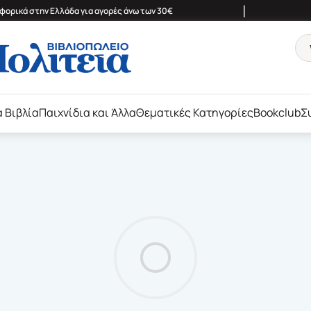
|
ορικά στην Ελλάδα για αγορές άνω των 30€
ά Βιβλία
Παιχνίδια και Άλλα
Θεματικές Κατηγορίες
Bookclub
Σ