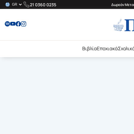
21 0360 0235
Δωρεάν Μεταφ
Βιβλία
Εποχιακά
Σχολικ