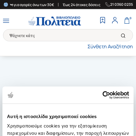
|
|
21 0360 0235
λλάδα για αγορές άνω των 30€
Έως 24 άτοκες δόσεις
Δωρεάν Με
0
Σύνθετη Αναζήτηση
Αυτή η ιστοσελίδα χρησιμοποιεί cookies
Χρησιμοποιούμε cookies για την εξατομίκευση
περιεχομένου και διαφημίσεων, την παροχή λειτουργιών