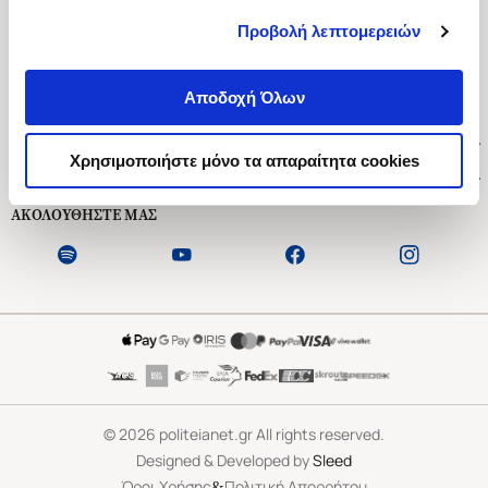
Προβολή λεπτομερειών
Ασκληπιού 1-3, Αθήνα 106 79
Δευτέρα - Παρασκευή 09:00-21:00
Αποδοχή Όλων
Σάββατο 09:00-18:00
Χρήσιμοι Σύνδεσμοι
Χρησιμοποιήστε μόνο τα απαραίτητα cookies
Εξυπηρέτηση Πελατών
ΑΚΟΛΟΥΘΗΣΤΕ ΜΑΣ
©
2026
politeianet.gr All rights reserved.
Designed & Developed by
Sleed
&
Όροι Χρήσης
Πολιτική Απορρήτου