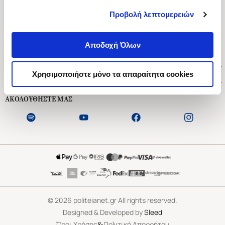
Προβολή λεπτομερειών
Ασκληπιού 1-3, Αθήνα 106 79
Δευτέρα - Παρασκευή 09:00-21:00
Αποδοχή Όλων
Σάββατο 09:00-18:00
Χρήσιμοι Σύνδεσμοι
Χρησιμοποιήστε μόνο τα απαραίτητα cookies
Εξυπηρέτηση Πελατών
ΑΚΟΛΟΥΘΗΣΤΕ ΜΑΣ
©
2026
politeianet.gr All rights reserved.
Designed & Developed by
Sleed
&
Όροι Χρήσης
Πολιτική Απορρήτου