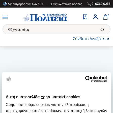
|
|
21 0360 0235
λλάδα για αγορές άνω των 30€
Έως 24 άτοκες δόσεις
Δωρεάν Με
0
Σύνθετη Αναζήτηση
Αυτή η ιστοσελίδα χρησιμοποιεί cookies
Χρησιμοποιούμε cookies για την εξατομίκευση
περιεχομένου και διαφημίσεων, την παροχή λειτουργιών