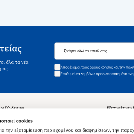
τείας
οι όλα τα νέα
Αποδέχομαι τους όρους χρήσης και την πολι
 μας.
Επιθυμώ να λαμβάνω προσωποποιημένα ενημ
οι Σύνδεσμοι
Εξυπηρέτηση
ά με εμάς
Συχνές ερωτή
μοποιεί cookies
 Εργασίας
Επικοινωνία
ια την εξατομίκευση περιεχομένου και διαφημίσεων, την παρο