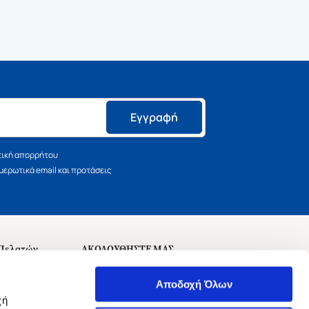
Εγγραφή
τική απορρήτου
ερωτικά email και προτάσεις
 Πελατών
ΑΚΟΛΟΥΘΗΣΤΕ ΜΑΣ
σεις
Αποδοχή Όλων
χή