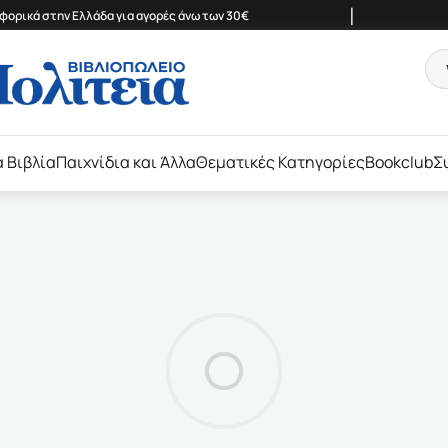
|
ορικά στην Ελλάδα για αγορές άνω των 30€
ά Βιβλία
Παιχνίδια και Άλλα
Θεματικές Κατηγορίες
Bookclub
Σ