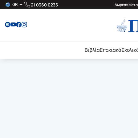
21 0360 0235
Δωρεάν Μεταφ
Βιβλία
Εποχιακά
Σχολικ