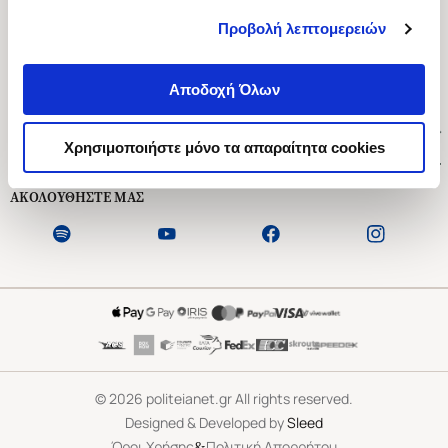
Προβολή λεπτομερειών
Ασκληπιού 1-3, Αθήνα 106 79
Δευτέρα - Παρασκευή 09:00-21:00
Αποδοχή Όλων
Σάββατο 09:00-18:00
Χρήσιμοι Σύνδεσμοι
Χρησιμοποιήστε μόνο τα απαραίτητα cookies
Εξυπηρέτηση Πελατών
ΑΚΟΛΟΥΘΗΣΤΕ ΜΑΣ
©
2026
politeianet.gr All rights reserved.
Designed & Developed by
Sleed
&
Όροι Χρήσης
Πολιτική Απορρήτου