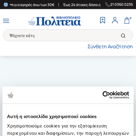
|
|
21 0360 0235
Ελλάδα για αγορές άνω των 30€
Έως 24 άτοκες δόσεις
Δωρεάν Μ
0
Σύνθετη Αναζήτηση
Αυτή η ιστοσελίδα χρησιμοποιεί cookies
Χρησιμοποιούμε cookies για την εξατομίκευση
περιεχομένου και διαφημίσεων, την παροχή λειτουργιών