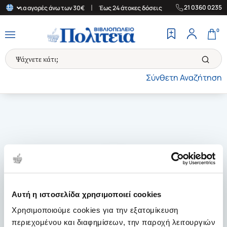
|
|
21 0360 0235
λάδα για αγορές άνω των 30€
Έως 24 άτοκες δόσεις
Δωρεάν Μετ
0
Σύνθετη Αναζήτηση
Αυτή η ιστοσελίδα χρησιμοποιεί cookies
Χρησιμοποιούμε cookies για την εξατομίκευση
περιεχομένου και διαφημίσεων, την παροχή λειτουργιών