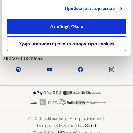
Προβολή λεπτομερειών
Ασκληπιού 1-3, Αθήνα 106 79
Δευτέρα - Παρασκευή 09:00-21:00
Αποδοχή Όλων
Σάββατο 09:00-18:00
Χρήσιμοι Σύνδεσμοι
Χρησιμοποιήστε μόνο τα απαραίτητα cookies
Εξυπηρέτηση Πελατών
ΑΚΟΛΟΥΘΗΣΤΕ ΜΑΣ
©
2026
politeianet.gr All rights reserved.
Designed & Developed by
Sleed
&
Όροι Χρήσης
Πολιτική Απορρήτου