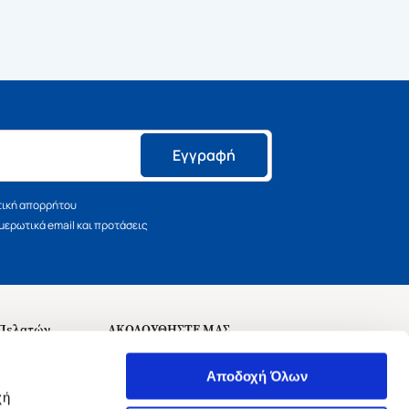
Εγγραφή
τική απορρήτου
ερωτικά email και προτάσεις
 Πελατών
ΑΚΟΛΟΥΘΗΣΤΕ ΜΑΣ
σεις
Αποδοχή Όλων
χή