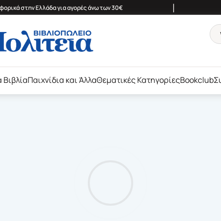
|
ορικά στην Ελλάδα για αγορές άνω των 30€
ά Βιβλία
Παιχνίδια και Άλλα
Θεματικές Κατηγορίες
Bookclub
Σ