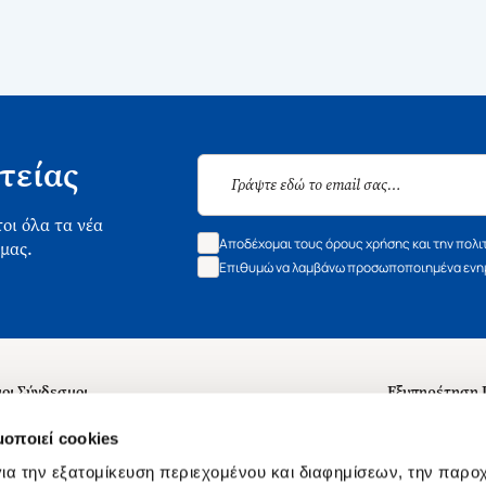
τείας
οι όλα τα νέα
Αποδέχομαι τους όρους χρήσης και την πολι
 μας.
Επιθυμώ να λαμβάνω προσωποποιημένα ενημ
οι Σύνδεσμοι
Εξυπηρέτηση
ά με εμάς
Συχνές ερωτή
μοποιεί cookies
 Εργασίας
Επικοινωνία
ια την εξατομίκευση περιεχομένου και διαφημίσεων, την παρο