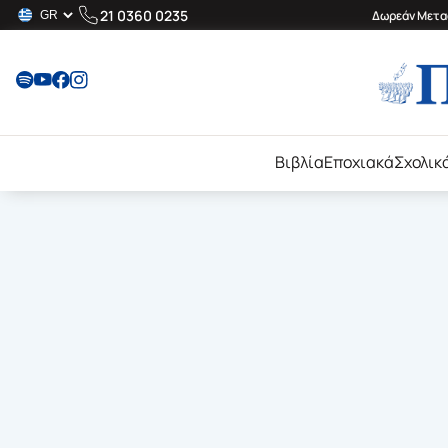
21 0360 0235
Δωρεάν Μεταφ
Βιβλία
Εποχιακά
Σχολικ