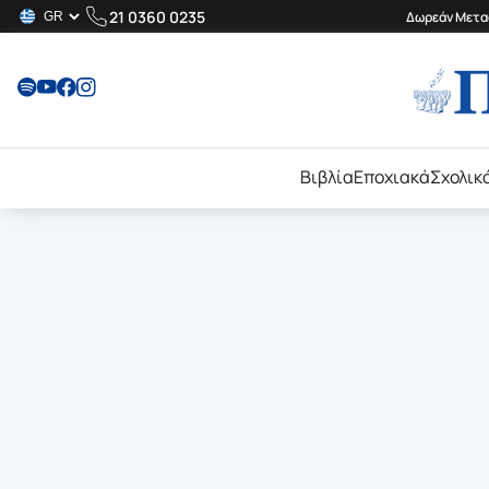
21 0360 0235
Δωρεάν Μεταφ
Βιβλία
Εποχιακά
Σχολικ