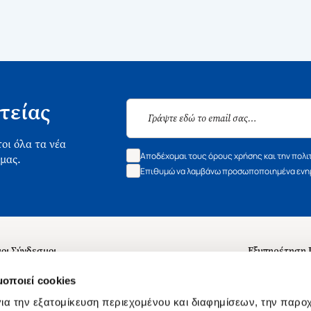
τείας
οι όλα τα νέα
Αποδέχομαι τους όρους χρήσης και την πολι
 μας.
Επιθυμώ να λαμβάνω προσωποποιημένα ενημ
οι Σύνδεσμοι
Εξυπηρέτηση
ά με εμάς
Συχνές ερωτή
μοποιεί cookies
 Εργασίας
Επικοινωνία
ια την εξατομίκευση περιεχομένου και διαφημίσεων, την παρο