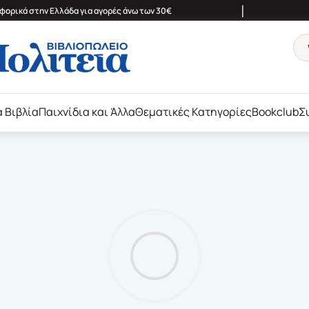
|
ορικά στην Ελλάδα για αγορές άνω των 30€
ά Βιβλία
Παιχνίδια και Άλλα
Θεματικές Κατηγορίες
Bookclub
Σ