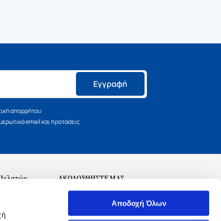
Εγγραφή
τική απορρήτου
ερωτικά email και προτάσεις
 Πελατών
ΑΚΟΛΟΥΘΗΣΤΕ ΜΑΣ
σεις
Αποδοχή Όλων
χή