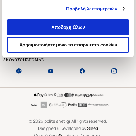
Προβολή λεπτομερειών
Ασκληπιού 1-3, Αθήνα 106 79
Δευτέρα - Παρασκευή 09:00-21:00
Αποδοχή Όλων
Σάββατο 09:00-18:00
Χρήσιμοι Σύνδεσμοι
Χρησιμοποιήστε μόνο τα απαραίτητα cookies
Εξυπηρέτηση Πελατών
ΑΚΟΛΟΥΘΗΣΤΕ ΜΑΣ
©
2026
politeianet.gr All rights reserved.
Designed & Developed by
Sleed
&
Όροι Χρήσης
Πολιτική Απορρήτου