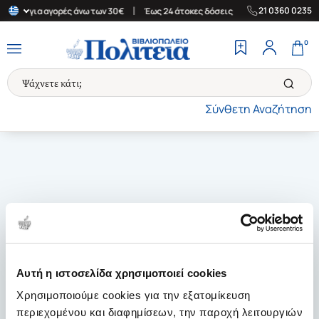
|
|
21 0360 0235
λλάδα για αγορές άνω των 30€
Έως 24 άτοκες δόσεις
Δωρεάν Με
0
Σύνθετη Αναζήτηση
Αυτή η ιστοσελίδα χρησιμοποιεί cookies
Χρησιμοποιούμε cookies για την εξατομίκευση
περιεχομένου και διαφημίσεων, την παροχή λειτουργιών