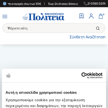
|
|
21 0360 0235
λάδα για αγορές άνω των 30€
Έως 24 άτοκες δόσεις
Δωρεάν Μετ
0
Σύνθετη Αναζήτηση
Αυτή η ιστοσελίδα χρησιμοποιεί cookies
Χρησιμοποιούμε cookies για την εξατομίκευση
περιεχομένου και διαφημίσεων, την παροχή λειτουργιών