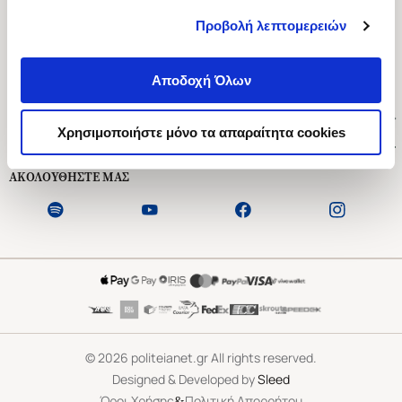
Προβολή λεπτομερειών
Ασκληπιού 1-3, Αθήνα 106 79
Δευτέρα - Παρασκευή 09:00-21:00
Αποδοχή Όλων
Σάββατο 09:00-18:00
Χρήσιμοι Σύνδεσμοι
Χρησιμοποιήστε μόνο τα απαραίτητα cookies
Εξυπηρέτηση Πελατών
ΑΚΟΛΟΥΘΗΣΤΕ ΜΑΣ
©
2026
politeianet.gr All rights reserved.
Designed & Developed by
Sleed
&
Όροι Χρήσης
Πολιτική Απορρήτου