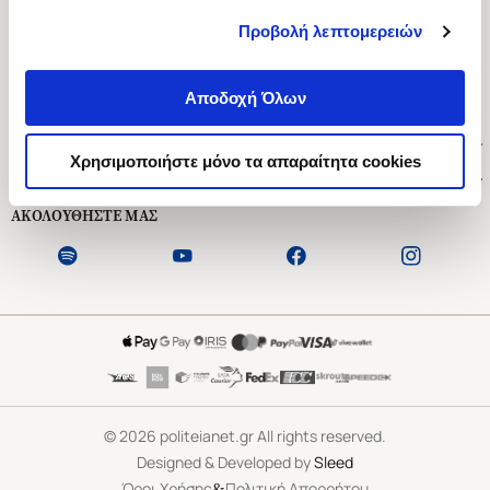
Προβολή λεπτομερειών
Ασκληπιού 1-3, Αθήνα 106 79
Δευτέρα - Παρασκευή 09:00-21:00
Αποδοχή Όλων
Σάββατο 09:00-18:00
Χρήσιμοι Σύνδεσμοι
Χρησιμοποιήστε μόνο τα απαραίτητα cookies
Εξυπηρέτηση Πελατών
ΑΚΟΛΟΥΘΗΣΤΕ ΜΑΣ
©
2026
politeianet.gr All rights reserved.
Designed & Developed by
Sleed
&
Όροι Χρήσης
Πολιτική Απορρήτου