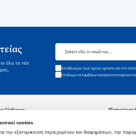
τείας
οι όλα τα νέα
Αποδέχομαι τους όρους χρήσης και την πολι
 μας.
Επιθυμώ να λαμβάνω προσωποποιημένα ενημ
οι Σύνδεσμοι
Εξυπηρέτηση
ά με εμάς
Συχνές ερωτή
μοποιεί cookies
 Εργασίας
Επικοινωνία
ια την εξατομίκευση περιεχομένου και διαφημίσεων, την παρο