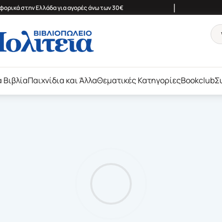
|
ορικά στην Ελλάδα για αγορές άνω των 30€
ά Βιβλία
Παιχνίδια και Άλλα
Θεματικές Κατηγορίες
Bookclub
Σ