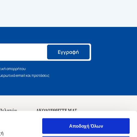
Εγγραφή
τική απορρήτου
ερωτικά email και προτάσεις
 Πελατών
ΑΚΟΛΟΥΘΗΣΤΕ ΜΑΣ
σεις
Αποδοχή Όλων
χή