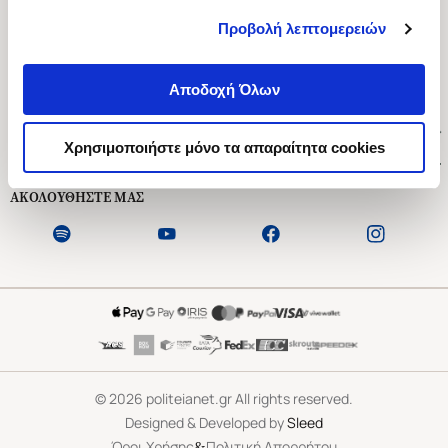
Προβολή λεπτομερειών
Ασκληπιού 1-3, Αθήνα 106 79
Δευτέρα - Παρασκευή 09:00-21:00
Αποδοχή Όλων
Σάββατο 09:00-18:00
Χρήσιμοι Σύνδεσμοι
Χρησιμοποιήστε μόνο τα απαραίτητα cookies
Εξυπηρέτηση Πελατών
ΑΚΟΛΟΥΘΗΣΤΕ ΜΑΣ
©
2026
politeianet.gr All rights reserved.
Designed & Developed by
Sleed
&
Όροι Χρήσης
Πολιτική Απορρήτου