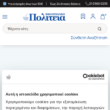
|
|
21 0360 0235
λλάδα για αγορές άνω των 30€
Έως 24 άτοκες δόσεις
Δωρεάν Με
0
Σύνθετη Αναζήτηση
Αυτή η ιστοσελίδα χρησιμοποιεί cookies
Χρησιμοποιούμε cookies για την εξατομίκευση
περιεχομένου και διαφημίσεων, την παροχή λειτουργιών