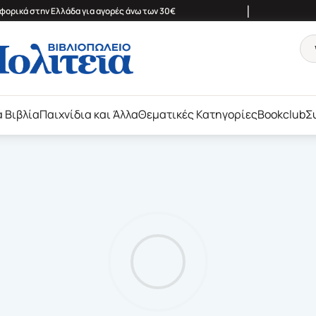
|
ορικά στην Ελλάδα για αγορές άνω των 30€
ά Βιβλία
Παιχνίδια και Άλλα
Θεματικές Κατηγορίες
Bookclub
Σ