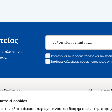
τείας
οι όλα τα νέα
Αποδέχομαι τους όρους χρήσης και την πολι
 μας.
Επιθυμώ να λαμβάνω προσωποποιημένα ενημ
οι Σύνδεσμοι
Εξυπηρέτηση
ά με εμάς
Συχνές ερωτή
μοποιεί cookies
 Εργασίας
Επικοινωνία
ια την εξατομίκευση περιεχομένου και διαφημίσεων, την παρο