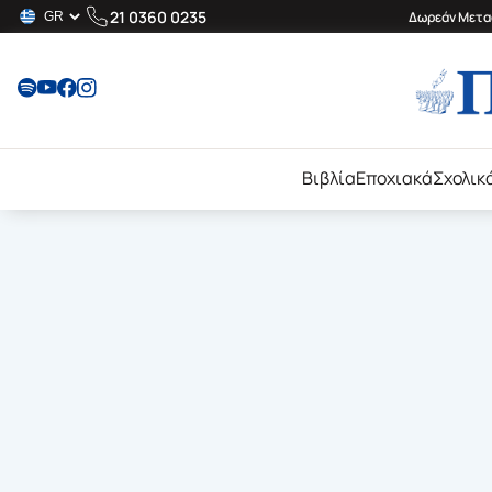
21 0360 0235
Δωρεάν Μεταφ
Βιβλία
Εποχιακά
Σχολικ