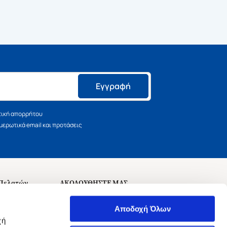
Εγγραφή
τική απορρήτου
ερωτικά email και προτάσεις
 Πελατών
ΑΚΟΛΟΥΘΗΣΤΕ ΜΑΣ
σεις
Αποδοχή Όλων
χή