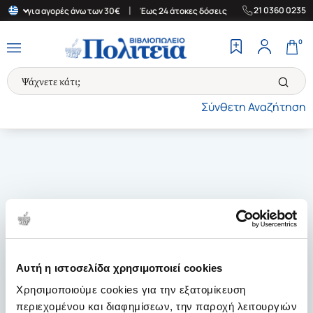
|
|
21 0360 0235
λάδα για αγορές άνω των 30€
Έως 24 άτοκες δόσεις
Δωρεάν Μετ
0
Σύνθετη Αναζήτηση
Αυτή η ιστοσελίδα χρησιμοποιεί cookies
Χρησιμοποιούμε cookies για την εξατομίκευση
περιεχομένου και διαφημίσεων, την παροχή λειτουργιών