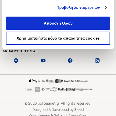
Προβολή λεπτομερειών
Ασκληπιού 1-3, Αθήνα 106 79
Δευτέρα - Παρασκευή 09:00-21:00
Αποδοχή Όλων
Σάββατο 09:00-18:00
Χρήσιμοι Σύνδεσμοι
Χρησιμοποιήστε μόνο τα απαραίτητα cookies
Εξυπηρέτηση Πελατών
ΑΚΟΛΟΥΘΗΣΤΕ ΜΑΣ
©
2026
politeianet.gr All rights reserved.
Designed & Developed by
Sleed
&
Όροι Χρήσης
Πολιτική Απορρήτου