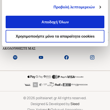
Προβολή λεπτομερειών
Ασκληπιού 1-3, Αθήνα 106 79
Δευτέρα - Παρασκευή 09:00-21:00
Αποδοχή Όλων
Σάββατο 09:00-18:00
Χρήσιμοι Σύνδεσμοι
Χρησιμοποιήστε μόνο τα απαραίτητα cookies
Εξυπηρέτηση Πελατών
ΑΚΟΛΟΥΘΗΣΤΕ ΜΑΣ
©
2026
politeianet.gr All rights reserved.
Designed & Developed by
Sleed
&
Όροι Χρήσης
Πολιτική Απορρήτου