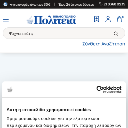
|
|
21 0360 0235
λλάδα για αγορές άνω των 30€
Έως 24 άτοκες δόσεις
Δωρεάν Με
0
Σύνθετη Αναζήτηση
Αυτή η ιστοσελίδα χρησιμοποιεί cookies
Χρησιμοποιούμε cookies για την εξατομίκευση
περιεχομένου και διαφημίσεων, την παροχή λειτουργιών