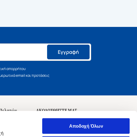
Εγγραφή
τική απορρήτου
ερωτικά email και προτάσεις
 Πελατών
ΑΚΟΛΟΥΘΗΣΤΕ ΜΑΣ
σεις
Αποδοχή Όλων
χή