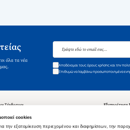
τείας
οι όλα τα νέα
Αποδέχομαι τους όρους χρήσης και την πολι
 μας.
Επιθυμώ να λαμβάνω προσωποποιημένα ενημ
οι Σύνδεσμοι
Εξυπηρέτηση
ά με εμάς
Συχνές ερωτή
μοποιεί cookies
 Εργασίας
Επικοινωνία
ια την εξατομίκευση περιεχομένου και διαφημίσεων, την παρο