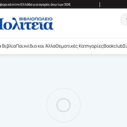
|
ορικά στην Ελλάδα για αγορές άνω των 30€
ά Βιβλία
Παιχνίδια και Άλλα
Θεματικές Κατηγορίες
Bookclub
Σ