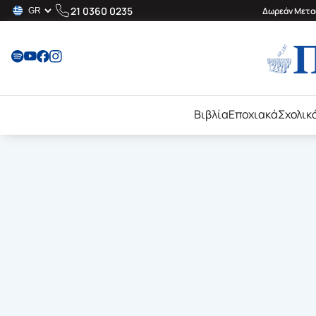
21 0360 0235
Δωρεάν Μεταφ
Βιβλία
Εποχιακά
Σχολικ