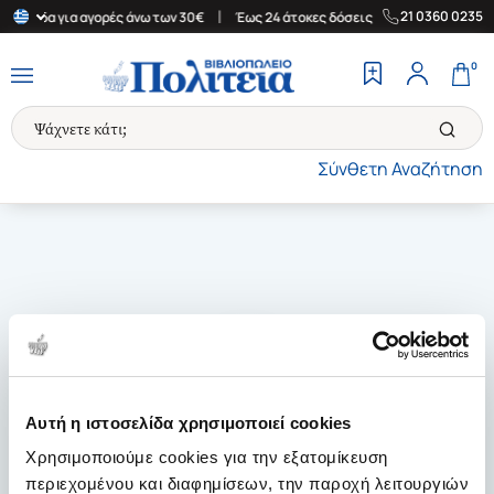
|
|
21 0360 0235
 Ελλάδα για αγορές άνω των 30€
Έως 24 άτοκες δόσεις
Δωρεάν 
0
Σύνθετη Αναζήτηση
Αυτή η ιστοσελίδα χρησιμοποιεί cookies
Χρησιμοποιούμε cookies για την εξατομίκευση
περιεχομένου και διαφημίσεων, την παροχή λειτουργιών