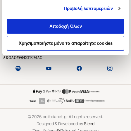
Προβολή λεπτομερειών
Ασκληπιού 1-3, Αθήνα 106 79
Δευτέρα - Παρασκευή 09:00-21:00
Αποδοχή Όλων
Σάββατο 09:00-18:00
Χρήσιμοι Σύνδεσμοι
Χρησιμοποιήστε μόνο τα απαραίτητα cookies
Εξυπηρέτηση Πελατών
ΑΚΟΛΟΥΘΗΣΤΕ ΜΑΣ
©
2026
politeianet.gr All rights reserved.
Designed & Developed by
Sleed
&
Όροι Χρήσης
Πολιτική Απορρήτου