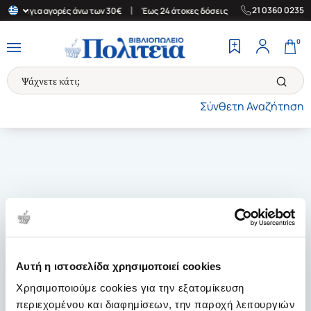
|
|
21 0360 0235
λλάδα για αγορές άνω των 30€
Έως 24 άτοκες δόσεις
Δωρεάν Με
0
Σύνθετη Αναζήτηση
Αυτή η ιστοσελίδα χρησιμοποιεί cookies
Χρησιμοποιούμε cookies για την εξατομίκευση
περιεχομένου και διαφημίσεων, την παροχή λειτουργιών