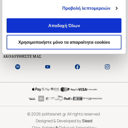
Προβολή λεπτομερειών
Ασκληπιού 1-3, Αθήνα 106 79
Δευτέρα - Παρασκευή 09:00-21:00
Αποδοχή Όλων
Σάββατο 09:00-18:00
Χρήσιμοι Σύνδεσμοι
Χρησιμοποιήστε μόνο τα απαραίτητα cookies
Εξυπηρέτηση Πελατών
ΑΚΟΛΟΥΘΗΣΤΕ ΜΑΣ
©
2026
politeianet.gr All rights reserved.
Designed & Developed by
Sleed
&
Όροι Χρήσης
Πολιτική Απορρήτου