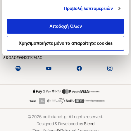
Προβολή λεπτομερειών
Ασκληπιού 1-3, Αθήνα 106 79
Δευτέρα - Παρασκευή 09:00-21:00
Αποδοχή Όλων
Σάββατο 09:00-18:00
Χρήσιμοι Σύνδεσμοι
Χρησιμοποιήστε μόνο τα απαραίτητα cookies
Εξυπηρέτηση Πελατών
ΑΚΟΛΟΥΘΗΣΤΕ ΜΑΣ
©
2026
politeianet.gr All rights reserved.
Designed & Developed by
Sleed
&
Όροι Χρήσης
Πολιτική Απορρήτου