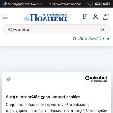
|
|
21 0360 0235
λάδα για αγορές άνω των 30€
Έως 24 άτοκες δόσεις
Δωρεάν Μετ
0
Σύνθετη Αναζήτηση
Αυτή η ιστοσελίδα χρησιμοποιεί cookies
Χρησιμοποιούμε cookies για την εξατομίκευση
περιεχομένου και διαφημίσεων, την παροχή λειτουργιών