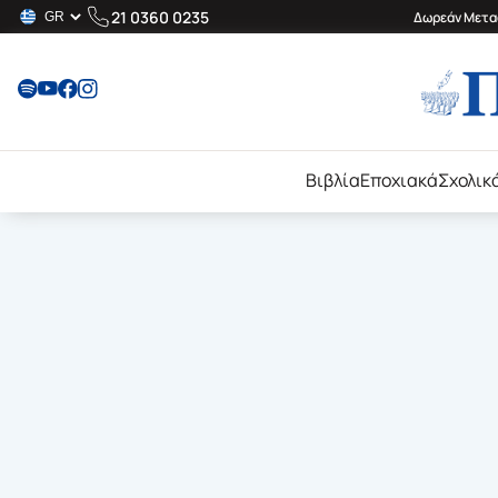
21 0360 0235
Δωρεάν Μεταφ
Βιβλία
Εποχιακά
Σχολικ