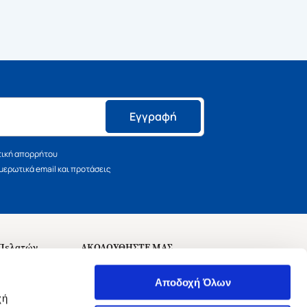
Εγγραφή
τική απορρήτου
ερωτικά email και προτάσεις
 Πελατών
ΑΚΟΛΟΥΘΗΣΤΕ ΜΑΣ
σεις
Αποδοχή Όλων
χή