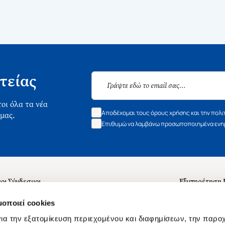
τείας
οι όλα τα νέα
Αποδέχομαι τους όρους χρήσης και την πολι
 μας.
Επιθυμώ να λαμβάνω προσωποποιημένα ενημ
οι Σύνδεσμοι
Εξυπηρέτηση
ά με εμάς
Συχνές ερωτή
μοποιεί cookies
 Εργασίας
Επικοινωνία
ια την εξατομίκευση περιεχομένου και διαφημίσεων, την παρο