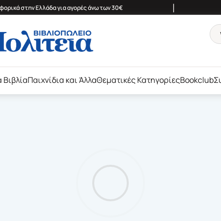
|
ορικά στην Ελλάδα για αγορές άνω των 30€
ά Βιβλία
Παιχνίδια και Άλλα
Θεματικές Κατηγορίες
Bookclub
Σ