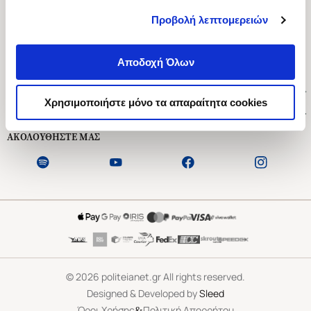
Προβολή λεπτομερειών
Ασκληπιού 1-3, Αθήνα 106 79
Δευτέρα - Παρασκευή 09:00-21:00
Αποδοχή Όλων
Σάββατο 09:00-18:00
Χρήσιμοι Σύνδεσμοι
Χρησιμοποιήστε μόνο τα απαραίτητα cookies
Εξυπηρέτηση Πελατών
ΑΚΟΛΟΥΘΗΣΤΕ ΜΑΣ
©
2026
politeianet.gr All rights reserved.
Designed & Developed by
Sleed
&
Όροι Χρήσης
Πολιτική Απορρήτου