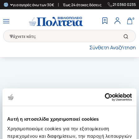
|
|
21 0360 0235
λλάδα για αγορές άνω των 30€
Έως 24 άτοκες δόσεις
Δωρεάν Με
0
Σύνθετη Αναζήτηση
Αυτή η ιστοσελίδα χρησιμοποιεί cookies
Χρησιμοποιούμε cookies για την εξατομίκευση
περιεχομένου και διαφημίσεων, την παροχή λειτουργιών