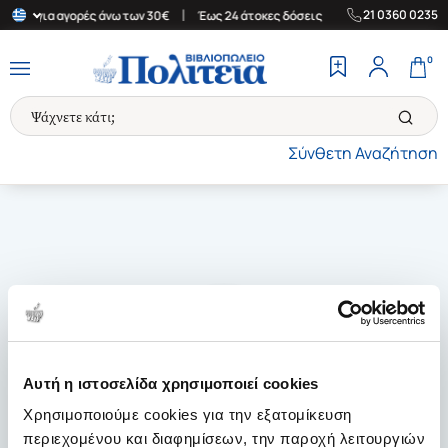
|
|
21 0360 0235
λάδα για αγορές άνω των 30€
Έως 24 άτοκες δόσεις
Δωρεάν Μετ
0
Σύνθετη Αναζήτηση
Αυτή η ιστοσελίδα χρησιμοποιεί cookies
Χρησιμοποιούμε cookies για την εξατομίκευση
περιεχομένου και διαφημίσεων, την παροχή λειτουργιών