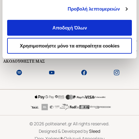
Προβολή λεπτομερειών
Ασκληπιού 1-3, Αθήνα 106 79
Δευτέρα - Παρασκευή 09:00-21:00
Αποδοχή Όλων
Σάββατο 09:00-18:00
Χρήσιμοι Σύνδεσμοι
Χρησιμοποιήστε μόνο τα απαραίτητα cookies
Εξυπηρέτηση Πελατών
ΑΚΟΛΟΥΘΗΣΤΕ ΜΑΣ
©
2026
politeianet.gr All rights reserved.
Designed & Developed by
Sleed
&
Όροι Χρήσης
Πολιτική Απορρήτου