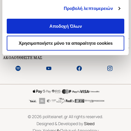
Προβολή λεπτομερειών
Ασκληπιού 1-3, Αθήνα 106 79
Δευτέρα - Παρασκευή 09:00-21:00
Αποδοχή Όλων
Σάββατο 09:00-18:00
Χρήσιμοι Σύνδεσμοι
Χρησιμοποιήστε μόνο τα απαραίτητα cookies
Εξυπηρέτηση Πελατών
ΑΚΟΛΟΥΘΗΣΤΕ ΜΑΣ
©
2026
politeianet.gr All rights reserved.
Designed & Developed by
Sleed
&
Όροι Χρήσης
Πολιτική Απορρήτου