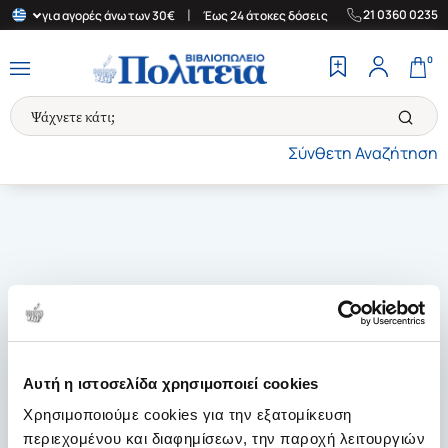
|
|
21 0360 0235
λλάδα για αγορές άνω των 30€
Έως 24 άτοκες δόσεις
Δωρεάν Με
0
Σύνθετη Αναζήτηση
Αυτή η ιστοσελίδα χρησιμοποιεί cookies
Χρησιμοποιούμε cookies για την εξατομίκευση
περιεχομένου και διαφημίσεων, την παροχή λειτουργιών