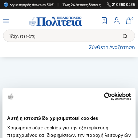
|
|
21 0360 0235
λλάδα για αγορές άνω των 30€
Έως 24 άτοκες δόσεις
Δωρεάν Με
0
Σύνθετη Αναζήτηση
Αυτή η ιστοσελίδα χρησιμοποιεί cookies
Χρησιμοποιούμε cookies για την εξατομίκευση
περιεχομένου και διαφημίσεων, την παροχή λειτουργιών