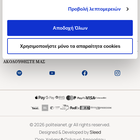
Προβολή λεπτομερειών
Ασκληπιού 1-3, Αθήνα 106 79
Δευτέρα - Παρασκευή 09:00-21:00
Αποδοχή Όλων
Σάββατο 09:00-18:00
Χρήσιμοι Σύνδεσμοι
Χρησιμοποιήστε μόνο τα απαραίτητα cookies
Εξυπηρέτηση Πελατών
ΑΚΟΛΟΥΘΗΣΤΕ ΜΑΣ
©
2026
politeianet.gr All rights reserved.
Designed & Developed by
Sleed
&
Όροι Χρήσης
Πολιτική Απορρήτου