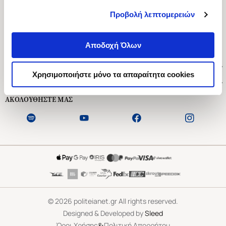
Προβολή λεπτομερειών
Ασκληπιού 1-3, Αθήνα 106 79
Δευτέρα - Παρασκευή 09:00-21:00
Αποδοχή Όλων
Σάββατο 09:00-18:00
Χρήσιμοι Σύνδεσμοι
Χρησιμοποιήστε μόνο τα απαραίτητα cookies
Εξυπηρέτηση Πελατών
ΑΚΟΛΟΥΘΗΣΤΕ ΜΑΣ
©
2026
politeianet.gr All rights reserved.
Designed & Developed by
Sleed
&
Όροι Χρήσης
Πολιτική Απορρήτου