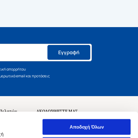
Εγγραφή
τική απορρήτου
ερωτικά email και προτάσεις
 Πελατών
ΑΚΟΛΟΥΘΗΣΤΕ ΜΑΣ
σεις
Αποδοχή Όλων
χή