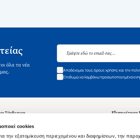
τείας
οι όλα τα νέα
Αποδέχομαι τους όρους χρήσης και την πολι
 μας.
Επιθυμώ να λαμβάνω προσωποποιημένα ενημ
οι Σύνδεσμοι
Εξυπηρέτηση
ά με εμάς
Συχνές ερωτή
μοποιεί cookies
 Εργασίας
Επικοινωνία
ια την εξατομίκευση περιεχομένου και διαφημίσεων, την παρο