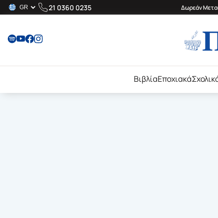
21 0360 0235
Δωρεάν Μεταφ
Βιβλία
Εποχιακά
Σχολικ