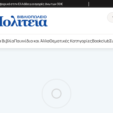
|
ορικά στην Ελλάδα για αγορές άνω των 30€
ά Βιβλία
Παιχνίδια και Άλλα
Θεματικές Κατηγορίες
Bookclub
Σ