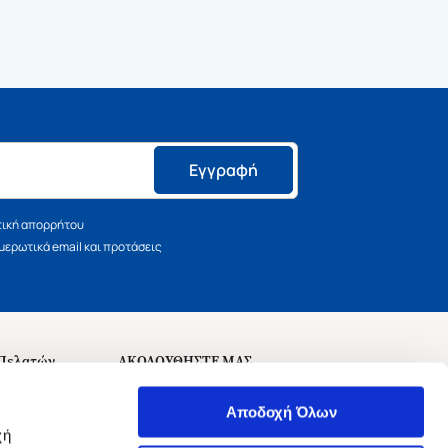
Εγγραφή
τική απορρήτου
ερωτικά email και προτάσεις
 Πελατών
ΑΚΟΛΟΥΘΗΣΤΕ ΜΑΣ
σεις
Αποδοχή Όλων
χή