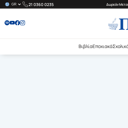
21 0360 0235
Δωρεάν Μεταφ
Βιβλία
Εποχιακά
Σχολικ