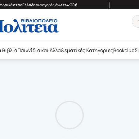
|
ορικά στην Ελλάδα για αγορές άνω των 30€
ά Βιβλία
Παιχνίδια και Άλλα
Θεματικές Κατηγορίες
Bookclub
Σ