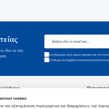
τείας
οι όλα τα νέα
Αποδέχομαι τους όρους χρήσης και την πολι
 μας.
Επιθυμώ να λαμβάνω προσωποποιημένα ενημ
οι Σύνδεσμοι
Εξυπηρέτηση
ά με εμάς
Συχνές ερωτή
μοποιεί cookies
 Εργασίας
Επικοινωνία
ια την εξατομίκευση περιεχομένου και διαφημίσεων, την παρο