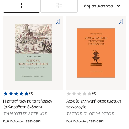
Δημοτικότητα
(
3
)
(
0
)
Η εποχή των κατακτήσεων
Αρχαία ελληνική στρατιωτική
(σκληρόδετη έκδοση)
τεχνολογία
Ο ελληνικός κόσμος από τον
ΧΑΝΙΩΤΗΣ ΑΓΓΕΛΟΣ
ΤΑΣΙΟΣ Π. ΘΕΟΔΟΣΙΟΣ
Αλέξανδρο στον Αδριανό 336
Κωδ. Πολιτείας
:
3351-0692
Κωδ. Πολιτείας
:
3351-0892
π.Χ. - 138 μ.Χ.