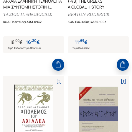
ΑΡΧΑΙΑ ΕΛΛΗΝΙΚΗ ΤΕΧΝΟΛΟΓΙΑ
(P/B) THE GREEKS
ΜΙΑ ΣΥΝΤΟΜΗ ΙΣΤΟΡΙΚΗ
A GLOBAL HISTORY
ΕΠΙΣΚΟΠΗΣΗ
ΤΑΣΙΟΣ Π. ΘΕΟΔΟΣΙΟΣ
BEATON RODERICK
Κωδ. Πολιτείας
:
3351-0932
Κωδ. Πολιτείας
:
4386-1003
.
00
.
20
.
69
18
€
16
€
11
€
Τιμή Έκδοσης
Τιμή Πολιτείας
Τιμή Πολιτείας