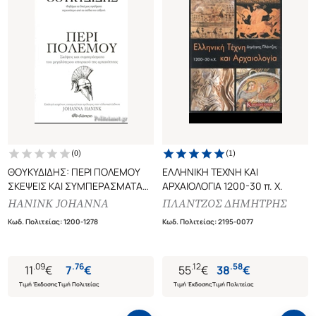
(
0
)
(
1
)
ΘΟΥΚΥΔΙΔΗΣ: ΠΕΡΙ ΠΟΛΕΜΟΥ
ΕΛΛΗΝΙΚΗ ΤΕΧΝΗ ΚΑΙ
ΣΚΕΨΕΙΣ ΚΑΙ ΣΥΜΠΕΡΑΣΜΑΤΑ
ΑΡΧΑΙΟΛΟΓΙΑ 1200-30 π. Χ.
ΤΟΥ ΜΕΓΑΛΥΤΕΡΟΥ ΙΣΤΟΡΙΚΟΥ
HANINK JOHANNA
ΠΛΑΝΤΖΟΣ ΔΗΜΗΤΡΗΣ
ΤΗΣ ΑΡΧΑΙΟΤΗΤΑΣ
Κωδ. Πολιτείας
:
1200-1278
Κωδ. Πολιτείας
:
2195-0077
.
09
.
76
.
12
.
58
11
€
7
€
55
€
38
€
Τιμή Έκδοσης
Τιμή Πολιτείας
Τιμή Έκδοσης
Τιμή Πολιτείας