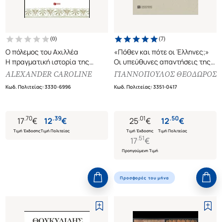
(
0
)
(
7
)
Ο πόλεμος του Αχιλλέα
«Πόθεν και πότε οι Έλληνες;»
Η πραγματική ιστορία της
Οι υπεύθυνες απαντήσεις της
Ιλιάδας και του Τρωικού
επιστήμης και η παρούσα
ALEXANDER CAROLINE
ΓΙΑΝΝΟΠΟΥΛΟΣ ΘΕΟΔΩΡΟΣ
Πολέμου
κατάσταση της έρευνας για την
Κωδ. Πολιτείας
:
3330-6996
Κωδ. Πολιτείας
:
3351-0417
πρώτη αρχή του Ελληνικού
πολιτισμού
.
70
.
39
.
01
.
50
17
€
12
€
25
€
12
€
Τιμή Έκδοσης
Τιμή Πολιτείας
Τιμή Έκδοσης
Τιμή Πολιτείας
.
51
17
€
Προηγούμενη Τιμή
Προσφορές του μήνα