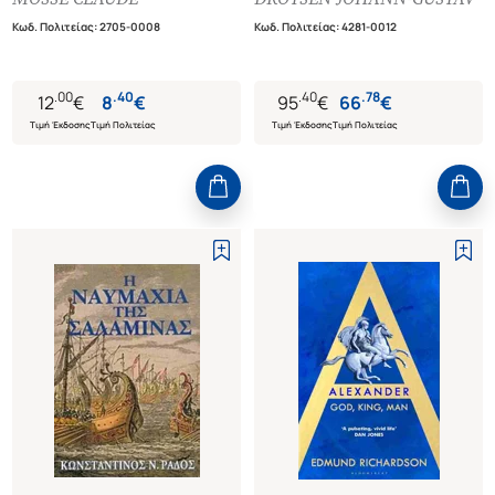
ΜΑΚΕΔΟΝΙΚΗ ΚΑΤΑΚΤΗΣΗ
ΕΚΔΟΣΗ)
Κωδ. Πολιτείας
:
2705-0008
Κωδ. Πολιτείας
:
4281-0012
.
00
.
40
.
40
.
78
12
€
8
€
95
€
66
€
Τιμή Έκδοσης
Τιμή Πολιτείας
Τιμή Έκδοσης
Τιμή Πολιτείας