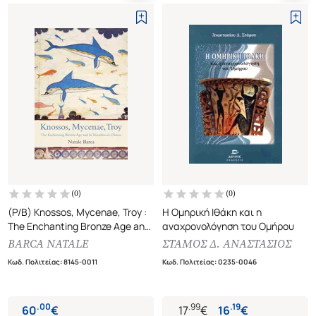
(
0
)
(
0
)
(P/B) Knossos, Mycenae, Troy :
Η Ομηρική Ιθάκη και η
The Enchanting Bronze Age and
αναχρονολόγηση του Ομήρου
its Tumultuous Climax
BARCA NATALE
ΣΤΑΜΟΣ Δ. ΑΝΑΣΤΑΣΙΟΣ
Κωδ. Πολιτείας
:
8145-0011
Κωδ. Πολιτείας
:
0235-0046
.
00
.
99
.
19
60
€
17
€
16
€