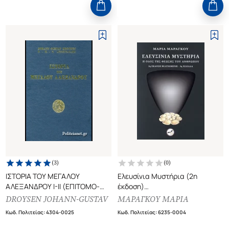
(
3
)
(
0
)
ΙΣΤΟΡΙΑ ΤΟΥ ΜΕΓΑΛΟΥ
Ελευσίνια Μυστήρια (2η
ΑΛΕΞΑΝΔΡΟΥ Ι-ΙΙ (ΕΠΙΤΟΜΟ-
έκδοση)
ΣΚΛΗΡΟΔΕΤΗ ΕΚΔΟΣΗ)
Η οδός της θέωσης του
DROYSEN JOHANN-GUSTAV
ΜΑΡΑΓΚΟΥ ΜΑΡΙΑ
ανθρώπου
Κωδ. Πολιτείας
:
4304-0025
Κωδ. Πολιτείας
:
6235-0004