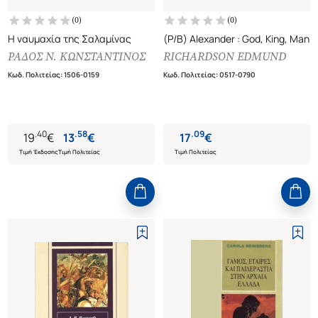
(
0
)
(
0
)
Η ναυμαχία της Σαλαμίνας
(P/B) Alexander : God, King, Man
ΡΑΔΟΣ Ν. ΚΩΝΣΤΑΝΤΙΝΟΣ
RICHARDSON EDMUND
Κωδ. Πολιτείας
:
1506-0159
Κωδ. Πολιτείας
:
0517-0790
.
40
.
58
.
09
19
€
13
€
17
€
Τιμή Έκδοσης
Τιμή Πολιτείας
Τιμή Πολιτείας