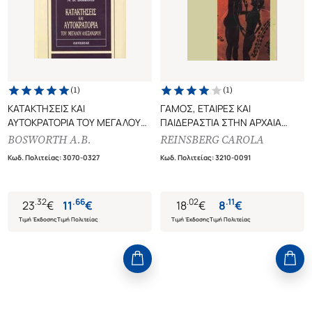
(
1
)
(
1
)
ΚΑΤΑΚΤΗΣΕΙΣ ΚΑΙ
ΓΑΜΟΣ, ΕΤΑΙΡΕΣ ΚΑΙ
ΑΥΤΟΚΡΑΤΟΡΙΑ ΤΟΥ ΜΕΓΑΛΟΥ
ΠΑΙΔΕΡΑΣΤΙΑ ΣΤΗΝ ΑΡΧΑΙΑ
ΑΛΕΞΑΝΔΡΟΥ
ΕΛΛΑΔΑ
BOSWORTH A.B.
REINSBERG CAROLA
ΜΕ 120 ΕΙΚΟΝΕΣ ΚΑΙ ΣΧΕΔΙΑ
Κωδ. Πολιτείας
:
3070-0327
Κωδ. Πολιτείας
:
3210-0091
(ΧΑΡΤΟΔΕΤΗ ΕΚΔΟΣΗ)
.
32
.
66
.
02
.
11
23
€
11
€
18
€
8
€
Τιμή Έκδοσης
Τιμή Πολιτείας
Τιμή Έκδοσης
Τιμή Πολιτείας