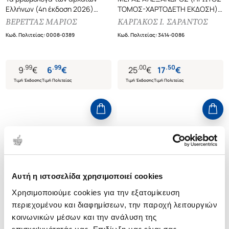
Ελλήνων (4η έκδοση 2026)
ΤΟΜΟΣ-ΧΑΡΤΟΔΕΤΗ ΕΚΔΟΣΗ)
Αρχαίες χυδαιότητες,
Ο ΑΝΘΡΩΠΟΣ ΦΑΙΝΟΜΕΝΟ
ΒΕΡΕΤΤΑΣ ΜΑΡΙΟΣ
ΚΑΡΓΑΚΟΣ Ι. ΣΑΡΑΝΤΟΣ
προστυχιές και βωμολοχίες
Κωδ. Πολιτείας
:
0008-0389
Κωδ. Πολιτείας
:
3414-0086
.
99
.
99
.
00
.
50
9
€
6
€
25
€
17
€
Τιμή Έκδοσης
Τιμή Πολιτείας
Τιμή Έκδοσης
Τιμή Πολιτείας
Αυτή η ιστοσελίδα χρησιμοποιεί cookies
Χρησιμοποιούμε cookies για την εξατομίκευση
περιεχομένου και διαφημίσεων, την παροχή λειτουργιών
κοινωνικών μέσων και την ανάλυση της