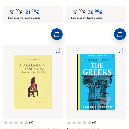
.
00
.
00
.
00
.
00
30
€
21
€
40
€
36
€
Τιμή Έκδοσης
Τιμή Πολιτείας
Τιμή Έκδοσης
Τιμή Πολιτείας
(
0
)
(
0
)