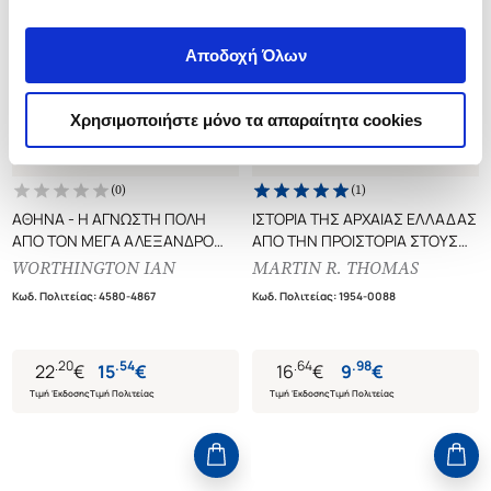
Αποδοχή Όλων
Χρησιμοποιήστε μόνο τα απαραίτητα cookies
(
0
)
(
1
)
ΑΘΗΝΑ - Η ΑΓΝΩΣΤΗ ΠΟΛΗ
ΙΣΤΟΡΙΑ ΤΗΣ ΑΡΧΑΙΑΣ ΕΛΛΑΔΑΣ
ΑΠΟ ΤΟΝ ΜΕΓΑ ΑΛΕΞΑΝΔΡΟ
ΑΠΟ ΤΗΝ ΠΡΟΙΣΤΟΡΙΑ ΣΤΟΥΣ
ΕΩΣ ΤΟΝ ΑΥΤΟΚΡΑΤΟΡΑ
ΕΛΛΗΝΙΣΤΙΚΟΥΣ ΧΡΟΝΟΥΣ
WORTHINGTON IAN
MARTIN R. THOMAS
ΑΔΡΙΑΝΟ
Κωδ. Πολιτείας
:
4580-4867
Κωδ. Πολιτείας
:
1954-0088
.
20
.
54
.
64
.
98
22
€
15
€
16
€
9
€
Τιμή Έκδοσης
Τιμή Πολιτείας
Τιμή Έκδοσης
Τιμή Πολιτείας