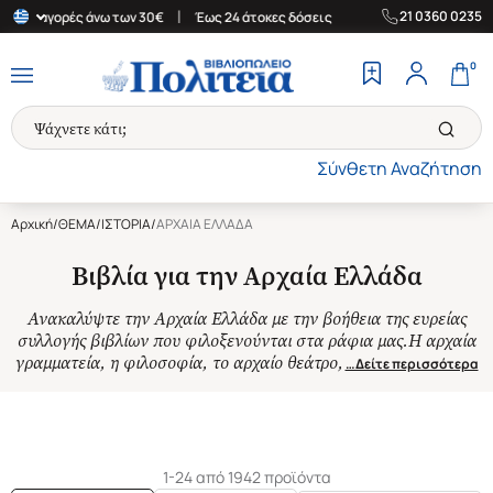
|
|
21 0360 0235
α αγορές άνω των 30€
Έως 24 άτοκες δόσεις
Δωρεάν Μεταφορικά
0
Σύνθετη Αναζήτηση
Αρχική
/
ΘΕΜΑ
/
ΙΣΤΟΡΙΑ
/
ΑΡΧΑΙΑ ΕΛΛΑΔΑ
Βιβλία για την Αρχαία Ελλάδα
Ανακαλύψτε την Αρχαία Ελλάδα με την βοήθεια της ευρείας
συλλογής βιβλίων που φιλοξενούνται στα ράφια μας.Η αρχαία
γραμματεία, η φιλοσοφία, το αρχαίο θεάτρο,
…Δείτε περισσότερα
1-24 από 1942 προϊόντα