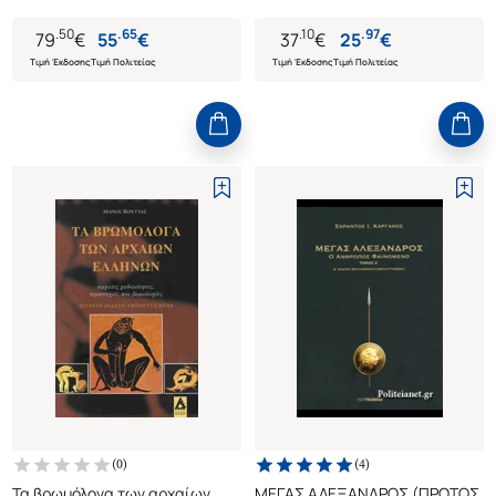
.
50
.
65
.
10
.
97
79
€
55
€
37
€
25
€
Τιμή Έκδοσης
Τιμή Πολιτείας
Τιμή Έκδοσης
Τιμή Πολιτείας
(
0
)
(
4
)
Τα βρωμόλογα των αρχαίων
ΜΕΓΑΣ ΑΛΕΞΑΝΔΡΟΣ (ΠΡΩΤΟΣ