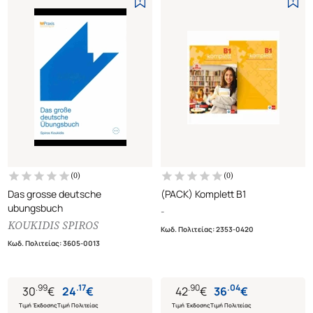
(
0
)
(
0
)
Das grosse deutsche
(PACK) Komplett B1
ubungsbuch
-
KOUKIDIS SPIROS
Κωδ. Πολιτείας
:
2353-0420
Κωδ. Πολιτείας
:
3605-0013
.
99
.
17
.
90
.
04
30
€
24
€
42
€
36
€
Τιμή Έκδοσης
Τιμή Πολιτείας
Τιμή Έκδοσης
Τιμή Πολιτείας