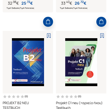
.
98
.
72
.
40
.
72
32
€
25
€
33
€
26
€
Τιμή Έκδοσης
Τιμή Πολιτείας
Τιμή Έκδοσης
Τιμή Πολιτείας
(
0
)
(
0
)
PROJEKT B2 NEU
Projekt C1 neu (+αρχείο ήχου)
TESTBUCH
Testbuch