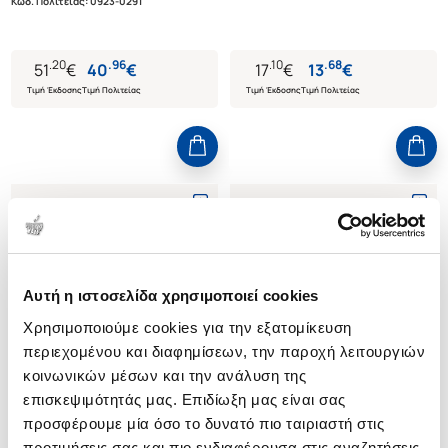
Κωδ. Πολιτείας
:
0923-0291
.
20
.
96
.
10
.
68
51
€
40
€
17
€
13
€
Τιμή Έκδοσης
Τιμή Πολιτείας
Τιμή Έκδοσης
Τιμή Πολιτείας
Αυτή η ιστοσελίδα χρησιμοποιεί cookies
Χρησιμοποιούμε cookies για την εξατομίκευση
περιεχομένου και διαφημίσεων, την παροχή λειτουργιών
κοινωνικών μέσων και την ανάλυση της
επισκεψιμότητάς μας. Επιδίωξη μας είναι σας
προσφέρουμε μία όσο το δυνατό πιο ταιριαστή στις
προτιμήσεις σας και πιο ενδιαφέρουσα στις αναζητήσεις