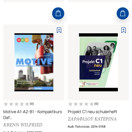
(
0
)
(
0
)
Motive A1-A2-B1 - Kompaktkurs
Projekt C1 neu schulerheft
Daf
ΣΑΡΑΦΙΔΟΥ ΚΑΤΕΡΙΝΑ
Kursbuch, Lektion 1-30
KRENN WILFRIED
Κωδ. Πολιτείας
:
2214-0158