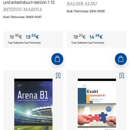
und arbeitsbuch lektion 1-12
BALSER ALIKI
BETZIOU MARINA
Κωδ. Πολιτείας
:
2214-0092
Κωδ. Πολιτείας
:
0923-0497
.
90
.
52
.
20
.
56
16
€
13
€
18
€
14
€
Τιμή Έκδοσης
Τιμή Πολιτείας
Τιμή Έκδοσης
Τιμή Πολιτείας