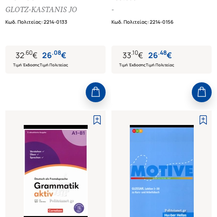
GLOTZ-KASTANIS JO
-
Κωδ. Πολιτείας
:
2214-0133
Κωδ. Πολιτείας
:
2214-0156
.
60
.
08
.
10
.
48
32
€
26
€
33
€
26
€
Τιμή Έκδοσης
Τιμή Πολιτείας
Τιμή Έκδοσης
Τιμή Πολιτείας