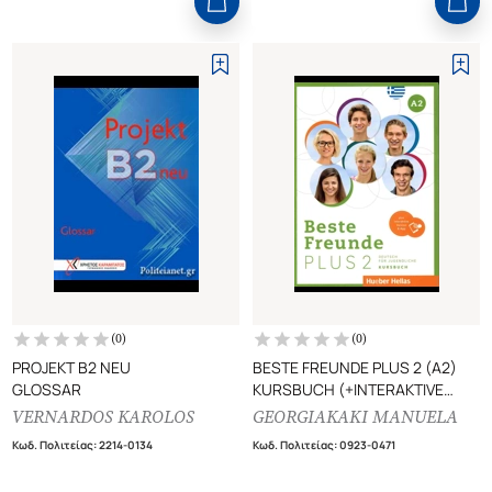
(
0
)
(
0
)
PROJEKT B2 NEU
BESTE FREUNDE PLUS 2 (A2)
GLOSSAR
KURSBUCH (+INTERAKTIVE
VERSION UND APP)
VERNARDOS KAROLOS
GEORGIAKAKI MANUELA
Κωδ. Πολιτείας
:
2214-0134
Κωδ. Πολιτείας
:
0923-0471