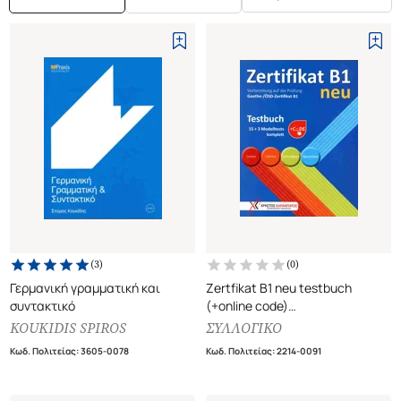
(
3
)
(
0
)
Γερμανική γραμματική και
Zertfikat B1 neu testbuch
συντακτικό
(+online code)
15+3 Modelltests komplett
KOUKIDIS SPIROS
ΣΥΛΛΟΓΙΚΟ
(έκδοση 2025)
Κωδ. Πολιτείας
:
3605-0078
Κωδ. Πολιτείας
:
2214-0091