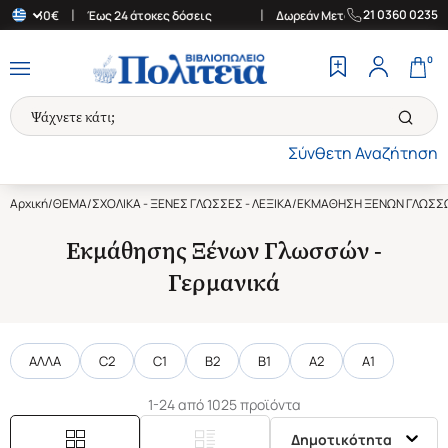
|
|
21 0360 0235
ν 30€
Έως 24 άτοκες δόσεις
Δωρεάν Μεταφορικά στην Ελλάδα γ
0
Σύνθετη Αναζήτηση
Αρχική
/
ΘΕΜΑ
/
ΣΧΟΛΙΚΑ - ΞΕΝΕΣ ΓΛΩΣΣΕΣ - ΛΕΞΙΚΑ
/
ΕΚΜΑΘΗΣΗ ΞΕΝΩΝ ΓΛΩΣΣ
Εκμάθησης Ξένων Γλωσσών -
Γερμανικά
ΑΛΛΑ
C2
C1
B2
B1
A2
A1
1-24 από 1025 προϊόντα
Δημοτικότητα