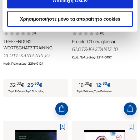
Αποδοχή Όλων
Χρησιμοποιήστε μόνο τα απαραίτητα cookies
(
0
)
(
0
)
TREFFEND! B2
Projekt C1 neu glossar
WORTSCHATZTRAINING
GLOTZ-KASTANIS JO
GLOTZ-KASTANIS JO
Κωδ. Πολιτείας
:
2214-0157
Κωδ. Πολιτείας
:
2214-0124
.
00
.
60
.
00
.
80
32
€
25
€
16
€
12
€
Τιμή Έκδοσης
Τιμή Πολιτείας
Τιμή Έκδοσης
Τιμή Πολιτείας