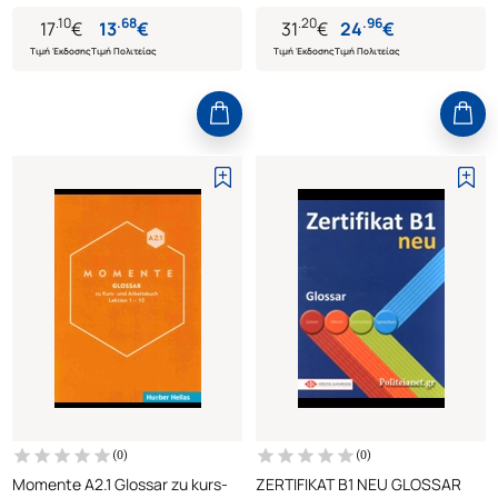
.
10
.
68
.
20
.
96
17
€
13
€
31
€
24
€
Τιμή Έκδοσης
Τιμή Πολιτείας
Τιμή Έκδοσης
Τιμή Πολιτείας
(
0
)
(
0
)
Momente A2.1 Glossar zu kurs-
ZERTIFIKAT B1 NEU GLOSSAR