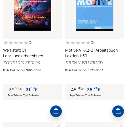
(
0
)
(
0
)
Werkstatt C1
Motive A1-A2-B1 Arbeitsbuch,
Lehr- und arbeitsbuch
Lektion 1-30
KOUKIDIS SPIROS
KRENN WILFRIED
Κωδ. Πολιτείας
:
3605-0096
Κωδ. Πολιτείας
:
0923-0303
.
99
.
19
.
30
.
24
39
€
31
€
45
€
36
€
Τιμή Έκδοσης
Τιμή Πολιτείας
Τιμή Έκδοσης
Τιμή Πολιτείας