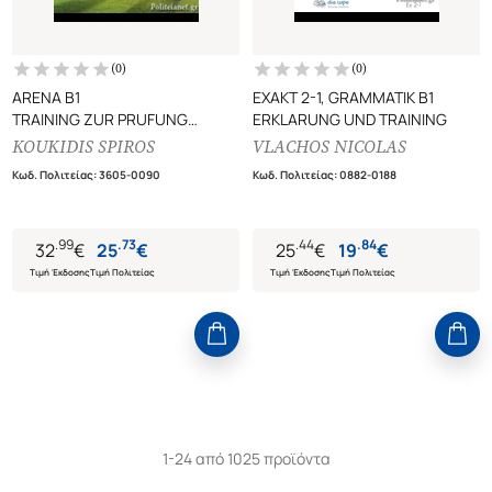
(
0
)
(
0
)
ARENA B1
EXAKT 2-1, GRAMMATIK B1
TRAINING ZUR PRUFUNG
ERKLARUNG UND TRAINING
GOETHE-/ OSD-ZERTIFIKAT B1
KOUKIDIS SPIROS
VLACHOS NICOLAS
FUR JUGENDLICHE
Κωδ. Πολιτείας
:
3605-0090
Κωδ. Πολιτείας
:
0882-0188
.
99
.
73
.
44
.
84
32
€
25
€
25
€
19
€
Τιμή Έκδοσης
Τιμή Πολιτείας
Τιμή Έκδοσης
Τιμή Πολιτείας
1-24 από 1025 προϊόντα