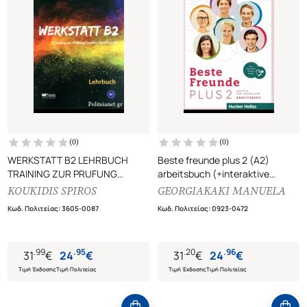
(
0
)
(
0
)
WERKSTATT B2 LEHRBUCH
Beste freunde plus 2 (A2)
TRAINING ZUR PRUFUNG
arbeitsbuch (+interaktive
GOETHE-ZERTIFIKAT B2
version und app)
KOUKIDIS SPIROS
GEORGIAKAKI MANUELA
Κωδ. Πολιτείας
:
3605-0087
Κωδ. Πολιτείας
:
0923-0472
.
99
.
95
.
20
.
96
31
€
24
€
31
€
24
€
Τιμή Έκδοσης
Τιμή Πολιτείας
Τιμή Έκδοσης
Τιμή Πολιτείας