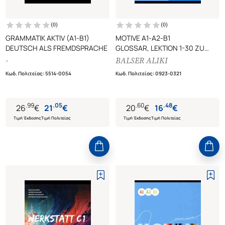
(
0
)
(
0
)
GRAMMATIK AKTIV (Α1-Β1)
MOTIVE A1-A2-B1
DEUTSCH ALS FREMDSPRACHE
GLOSSAR, LEKTION 1-30 ZU
KURS- UND ARBEITSBUCH
-
BALSER ALIKI
Κωδ. Πολιτείας
:
5514-0054
Κωδ. Πολιτείας
:
0923-0321
.
99
.
05
.
60
.
48
26
€
21
€
20
€
16
€
Τιμή Έκδοσης
Τιμή Πολιτείας
Τιμή Έκδοσης
Τιμή Πολιτείας