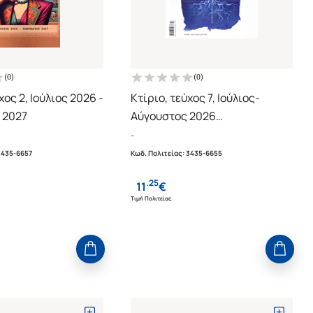
(
0
)
(
0
)
χος 2, Ιούλιος 2026 -
Κτίριο, τεύχος 7, Ιούλιος-
 2027
Αύγουστος 2026
40 Χρόνια κτίριο,
-
αρχιτεκτονική
3435-6657
Κωδ. Πολιτείας
:
3435-6655
.
25
11
€
Τιμή Πολιτείας