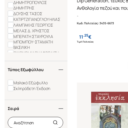
Dip Generation, τεύχος 
ΔΗΜΗΤΡΟΠΟΥΛΟΣ
Ανθολογία πεζού και πο
ΔΗΜΗΤΡΗΣ
ΔΟΥΣΗΣ ΤΑΣΟΣ
λόγου
-
ΚΑΤΙΡΤΖΙΓΙΑΝΟΓΛΟΥ ΗΛΙΑΣ
Κωδ. Πολιτείας
:
3435-6673
ΛΑΜΠΑΚΗΣ ΓΕΩΡΓΙΟΣ
ΜΕΛΑΣ Δ. ΧΡΗΣΤΟΣ
.
25
ΜΠΕΡΑΤΗ ΣΤΑΥΡΟΥΛΑ
11
€
ΜΠΟΜΠΟΥ-ΣΤΑΜΑΤΗ
Τιμή Πολιτείας
ΒΑΣΙΛΙΚΗ
ΟΙΚΟΝΟΜΙΔΟΥ ΑΦΡΟΔΙΤΗ
ΠΑΠΑΧΑΤΖΗΣ ΦΩΤΗΣ
ΡΟΥΜΠΟΥΛΙΑΣ ΓΙΑΝΝΗΣ
Τύπος Εξωφύλλου
(RUBUS)
ΣΑΓΩΝΑΣ ΦΩΤΗΣ-
ΝΕΚΤΑΡΙΟΣ
Μαλακό Εξώφυλλο
ΣΥΛΛΟΓΙΚΟ
Σκληρόδετη Έκδοση
ΧΑΤΖΗΚΥΡΙΑΚΙΔΗΣ ΣΤ.
ΚΥΡΙΑΚΟΣ
AMANO SHIRO
GAUZIN - MULLER
Σειρά
DOMINIQUE
MIGNACCO LUIGI