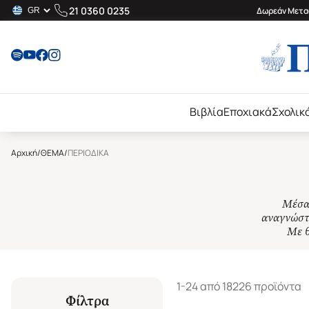
21 0360 0235
Δωρεάν Μεταφ
Βιβλία
Εποχιακά
Σχολικ
Αρχική
/
ΘΕΜΑ
/
ΠΕΡΙΟΔΙΚΑ
Μέσα 
αναγνώστη
Με θ
1-24 από 18226 προϊόντα
Φίλτρα