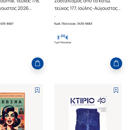
journal, τεύχος 178,
Σοσιαλισμός από τα κάτω,
γουστος 2026
τεύχος 177, Ιούλης-Αύγουστος
ία Ρίλκε
2026
-
3435-6667
Κωδ. Πολιτείας
:
3435-6663
.
00
3
€
Τιμή Πολιτείας