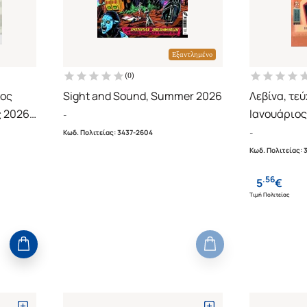
Εξαντλημένο
(
0
)
χος
Sight and Sound, Summer 2026
Λεβίνα, τεύ
ς 2026
Ιανουάριος
-
ρη της
-
Κωδ. Πολιτείας
:
3437-2604
Κωδ. Πολιτείας
:
.
56
5
€
Τιμή Πολιτείας