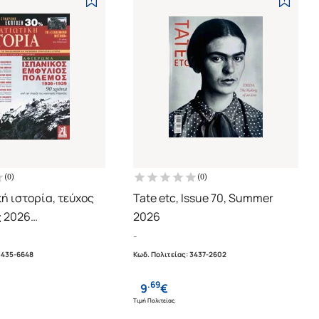
(
0
)
(
0
)
ή ιστορία, τεύχος
Tate etc, Issue 70, Summer
ς 2026
2026
Ισπανικός
-
όλεμος 1936-1939
3435-6648
Κωδ. Πολιτείας
:
3437-2602
.
69
9
€
Τιμή Πολιτείας