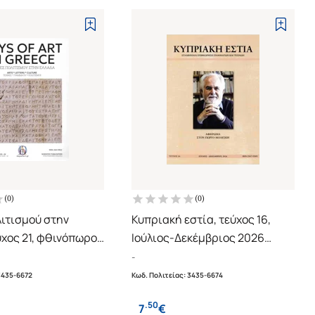
(
0
)
(
0
)
ιτισμού στην
Κυπριακή εστία, τεύχος 16,
ύχος 21, φθινόπωρο -
Ιούλιος-Δεκέμβριος 2026
2026
Αφιέρωμα στον Γιώργο
-
έκδοση, ελληνικά-
Μολέσκη
3435-6672
Κωδ. Πολιτείας
:
3435-6674
.
50
7
€