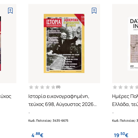
(
0
)
εύχος
Ιστορία εικονογραφημένη,
Ημέρες Πολ
τεύχος 698, Αύγουστος 2026
Ελλάδα, τε
(1798)
Αφιέρωμα: Ο ανένδοτος
χειμώνας 
-
-
αγώνας
(Δίγλωσση 
Κωδ. Πολιτείας
:
3435-6675
Κωδ. Πολιτείας
:
αγγλικά)
.
88
.
50
4
€
19
€