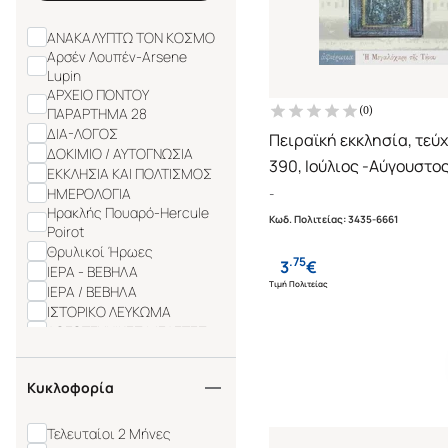
ΑΝΑΚΑΛΥΠΤΩ ΤΟΝ ΚΟΣΜΟ
Αρσέν Λουπέν-Arsene
Lupin
ΑΡΧΕΙΟ ΠΟΝΤΟΥ
(
0
)
ΠΑΡΑΡΤΗΜΑ 28
ΔΙΑ-ΛΟΓΟΣ
Πειραϊκή εκκλησία, τεύ
ΔΟΚΙΜΙΟ / ΑΥΤΟΓΝΩΣΙΑ
390, Ιούλιος -Αύγουστο
ΕΚΚΛΗΣΙΑ ΚΑΙ ΠΟΛΤΙΣΜΟΣ
Αφιέρωμα: Η Μεγαλόχα
-
ΗΜΕΡΟΛΟΓΙΑ
Ηρακλής Πουαρό-Hercule
Τήνου
Κωδ. Πολιτείας
:
3435-6661
Poirot
Θρυλικοί Ήρωες
.
75
3
€
ΙΕΡΑ - ΒΕΒΗΛΑ
Τιμή Πολιτείας
ΙΕΡΑ / ΒΕΒΗΛΑ
ΙΣΤΟΡΙΚΟ ΛΕΥΚΩΜΑ
ΛΟΓΟΤΕΧΝΙΚΕΣ ΜΕΛΕΤΕΣ
ΜΕΓΑΛΕΣ ΜΑΧΕΣ
ΜΕΛΕΤΕΣ &amp; ΤΕΚΜΗΡΙΑ
Κυκλοφορία
ΑΠΟ ΤΟΝ ΧΩΡΟ ΤΟΥ ΒΙΒΛΙΟΥ
ΜΕΛΕΤΕΣ ΚΑΙ ΤΕΚΜΗΡΙΑ ΓΙΑ
ΤΟΝ ΧΩΡΟ ΤΟΥ ΒΙΒΛΙΟΥ 5
Τελευταίοι 2 Μήνες
ΜΥΣΤΙΚΗ ΓΕΩΓΡΑΦΙΑ