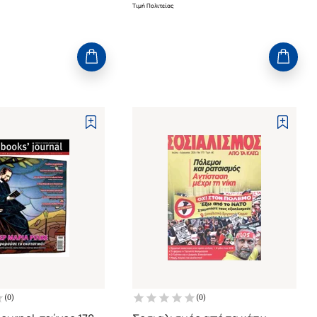
Τιμή Πολιτείας
(
0
)
(
0
)