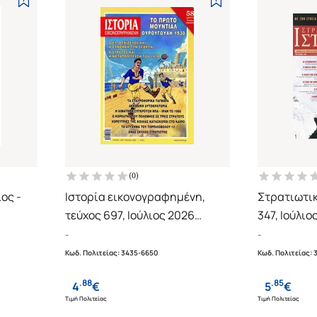
(
0
)
ιος -
Ιστορία εικονογραφημένη,
Στρατιωτικ
τεύχος 697, Ιούλιος 2026
347, Ιούλιο
Το πρώτο Μουντιάλ
Αφιέρωμα: 
-
-
Ουρουγουάη 1930
εμφύλιος π
Κωδ. Πολιτείας
:
3435-6650
Κωδ. Πολιτείας
:
.
88
.
85
4
€
5
€
Τιμή Πολιτείας
Τιμή Πολιτείας