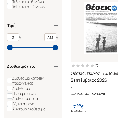
Τελευταίοι 6 Μήνες
Ο Άρχοντας των
Τελευταίοι 12 Μήνες
Δαχτυλιδιών-The Lord of
the Rings
ΠΑΡΑΛΟΓΟΤΕΧΝΙΑΣ
ΑΝΑΓΝΩΣΜΑ ΝΟΥΒΕΛΕΣ
Τιμή
ΠΕΡΙΠΕΤΕΙΑΣ
ΠΟΛΙΤΙΚΑ ΘΕΜΑΤΑ
€
€
(
0
)
Διαθεσιμότητα
Θέσεις, τεύχος 176, Ιούλ
Διαθέσιμο κατόπιν
Σεπτέμβριος 2026
παραγγελίας
-
Διαθέσιμο
Περιορισμένη
Κωδ. Πολιτείας
:
3435-6651
Διαθεσιμότητα
Εξαντλημένο
.
50
7
€
Σύντομα Διαθέσιμο
Τιμή Πολιτείας