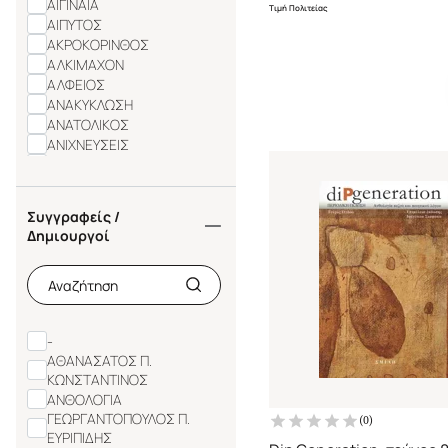
ΑΙΓΙΝΑΙΑ
Τιμή Πολιτείας
ΑΙΠΥΤΟΣ
ΑΚΡΟΚΟΡΙΝΘΟΣ
ΑΛΚΙΜΑΧΟΝ
ΑΛΦΕΙΟΣ
ΑΝΑΚΥΚΛΩΣΗ
ΑΝΑΤΟΛΙΚΟΣ
ΑΝΙΧΝΕΥΣΕΙΣ
ΑΝΤ. Ν. ΣΑΚΚΟΥΛΑΣ
ΑΝΤΙ (ΠΕΡΙΟΔΙΚΟ)
ΑΝΤΙΛΟΓΟΣ (ANTILOGOS)
Συγγραφείς /
ΑΝΤΙΤΕΤΡΑΔΙΑ ΤΗΣ
Δημιουργοί
ΕΚΠΑΙΔΕΥΣΗΣ
ΑΠΟΠΕΙΡΑ
ΑΠΟΣΤΡΟΦΟΣ
-
ΑΘΑΝΑΣΑΤΟΣ Π.
ΚΩΝΣΤΑΝΤΙΝΟΣ
ΑΝΘΟΛΟΓΙΑ
ΓΕΩΡΓΑΝΤΟΠΟΥΛΟΣ Π.
(
0
)
ΕΥΡΙΠΙΔΗΣ