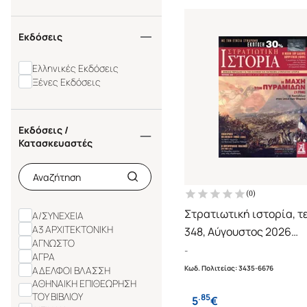
Εκδόσεις
Ελληνικές Εκδόσεις
Ξένες Εκδόσεις
Εκδόσεις /
Κατασκευαστές
(
0
)
Στρατιωτική ιστορία, τ
Α/ΣΥΝΕΧΕΙΑ
Α3 ΑΡΧΙΤΕΚΤΟΝΙΚΗ
348, Αύγουστος 2026
ΑΓΝΩΣΤΟ
Η μάχη των Πυραμίδων 
-
ΑΓΡΑ
Κωδ. Πολιτείας
:
3435-6676
ΑΔΕΛΦΟΙ ΒΛΑΣΣΗ
ΑΘΗΝΑΙΚΗ ΕΠΙΘΕΩΡΗΣΗ
ΤΟΥ ΒΙΒΛΙΟΥ
.
85
5
€