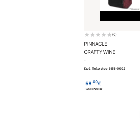
(
0
)
PINNACLE
CRAFTY WINE
-
Κωδ. Πολιτείας
:
6158-0002
.
00
68
€
Τιμή Πολιτείας