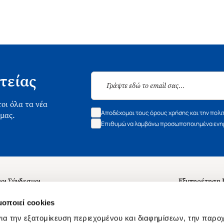
τείας
οι όλα τα νέα
Αποδέχομαι τους όρους χρήσης και την πολι
 μας.
Επιθυμώ να λαμβάνω προσωποποιημένα ενημ
οι Σύνδεσμοι
Εξυπηρέτηση
ά με εμάς
Συχνές ερωτή
μοποιεί cookies
 Εργασίας
Επικοινωνία
ια την εξατομίκευση περιεχομένου και διαφημίσεων, την παρο