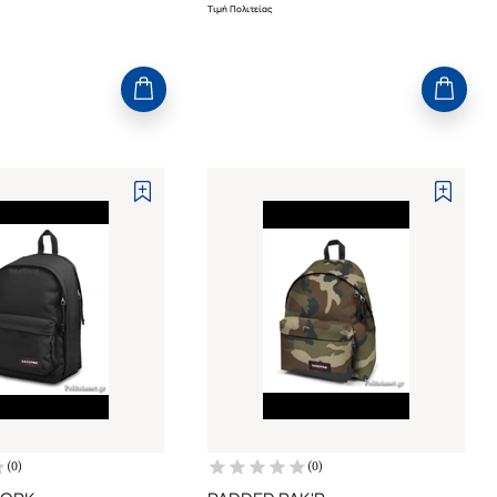
Τιμή Πολιτείας
(
0
)
(
0
)