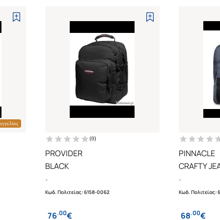
αγγελίας
(
0
)
PROVIDER
PINNACLE
BLACK
CRAFTY JE
-
-
Κωδ. Πολιτείας
:
6158-0062
Κωδ. Πολιτείας
:
.
00
.
00
76
€
68
€