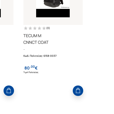
(
0
)
TECUM M
CNNCT COAT
-
Κωδ. Πολιτείας
:
6158-0037
.
00
80
€
Τιμή Πολιτείας