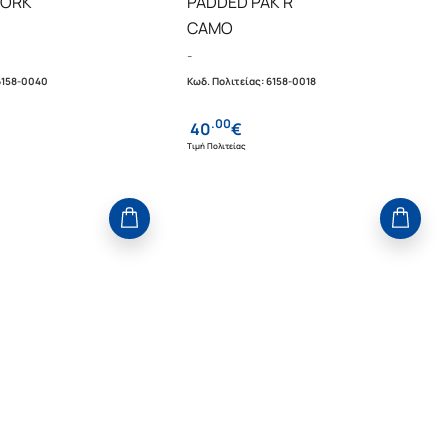
WORK
PADDED PAK'R
CAMO
-
6158-0040
Κωδ. Πολιτείας
:
6158-0018
.
00
40
€
Τιμή Πολιτείας