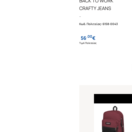
BACK TO WORK
CRAFTY JEANS
-
Κωδ. Πολιτείας
:
6158-0043
.
00
56
€
Τιμή Πολιτείας