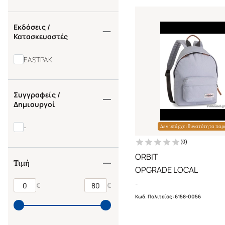
Εκδόσεις /
Κατασκευαστές
EASTPAK
Συγγραφείς /
Δημιουργοί
-
Δεν υπάρχει δυνατότητα παρ
(
0
)
ORBIT
Τιμή
OPGRADE LOCAL
-
€
€
Κωδ. Πολιτείας
:
6158-0056