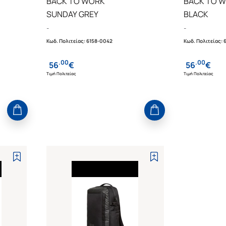
BACK TO WORK
BACK TO 
SUNDAY GREY
BLACK
-
-
Κωδ. Πολιτείας
:
6158-0042
Κωδ. Πολιτείας
:
.
00
.
00
56
€
56
€
Τιμή Πολιτείας
Τιμή Πολιτείας