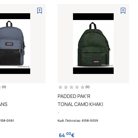
(
0
)
(
0
)
PADDED PAK'R
ANS
TONAL CAMO KHAKI
-
6158-0061
Κωδ. Πολιτείας
:
6158-0059
.
00
64
€