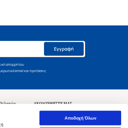
Εγγραφή
τική απορρήτου
ερωτικά email και προτάσεις
 Πελατών
ΑΚΟΛΟΥΘΗΣΤΕ ΜΑΣ
σεις
Αποδοχή Όλων
χή