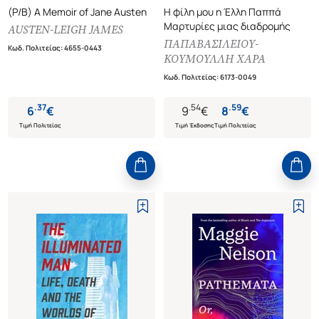
(P/B) A Memoir of Jane Austen
Η φίλη μου η Έλλη Παππά
Μαρτυρίες μιας διαδρομής
AUSTEN-LEIGH JAMES
ΠΑΠΑΒΑΣΙΛΕΙΟΥ-
Κωδ. Πολιτείας
:
4655-0443
ΚΟΥΜΟΥΛΛΗ ΧΑΡΑ
Κωδ. Πολιτείας
:
6173-0049
.
37
.
54
.
59
6
€
9
€
8
€
Τιμή Πολιτείας
Τιμή Έκδοσης
Τιμή Πολιτείας