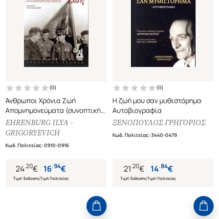
(
0
)
(
0
)
Άνθρωποι Χρόνια Ζωή
Η ζωή μου σαν μυθιστόρημα
Απομνημονεύματα (συνοπτική
Αυτοβιογραφία
έκδοση)
EHRENBURG ILYA -
ΞΕΝΟΠΟΥΛΟΣ ΓΡΗΓΟΡΙΟΣ
GRIGORYEVICH
Κωδ. Πολιτείας
:
3440-0479
Κωδ. Πολιτείας
:
0910-0916
.
20
.
94
.
20
.
84
24
€
16
€
21
€
14
€
Τιμή Έκδοσης
Τιμή Πολιτείας
Τιμή Έκδοσης
Τιμή Πολιτείας