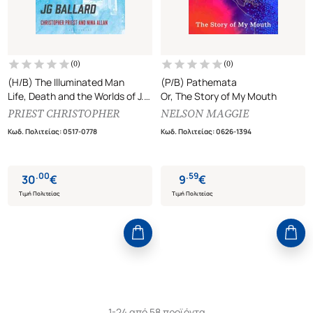
(
0
)
(
0
)
(H/B) The Illuminated Man
(P/B) Pathemata
Life, Death and the Worlds of J.
Or, The Story of My Mouth
G. Ballard
PRIEST CHRISTOPHER
NELSON MAGGIE
Κωδ. Πολιτείας
:
0517-0778
Κωδ. Πολιτείας
:
0626-1394
.
00
.
59
30
€
9
€
Τιμή Πολιτείας
Τιμή Πολιτείας
1-24 από 58 προϊόντα