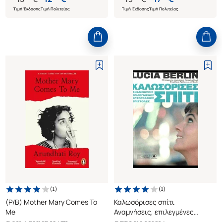
Τιμή Έκδοσης
Τιμή Πολιτείας
Τιμή Έκδοσης
Τιμή Πολιτείας
(
1
)
(
1
)
(P/B) Mother Mary Comes To
Καλωσόρισες σπίτι
Me
Αναμνήσεις, επιλεγμένες
φωτογραφίες, επιστολές