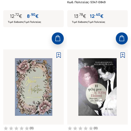
Κωδ. Πολιτείας
:
5347-0849
.
72
.
90
.
78
.
40
12
€
8
€
13
€
12
€
Τιμή Έκδοσης
Τιμή Πολιτείας
Τιμή Έκδοσης
Τιμή Πολιτείας
(
0
)
(
0
)