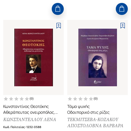
(
0
)
(
0
)
Κωνσταντίνος Θεοτόκης
Τάμα ψυχής
Αθεράπευτος ονειροπόλος,
Οδοιπορικό στις ρίζες
παθιασμένος ρεαλιστής
ΚΩΝΣΤΑΝΤΕΛΛΟΥ ΛΕΝΑ
ΤΕΚΜΙΤΣΕΒΑ-ΚΟΖΑΚΟΥ
ΑΠΟΣΤΟΛΟΒΝΑ ΒΑΡΒΑΡΑ
Κωδ. Πολιτείας
:
1232-0588