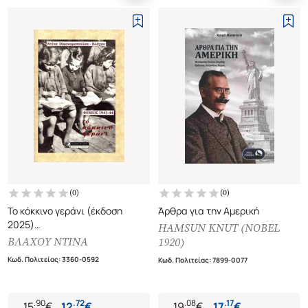
(
0
)
(
0
)
Το κόκκινο γεράνι (έκδοση
Άρθρα για την Αμερική
2025)
HAMSUN KNUT (NOBEL
Φενεός 1943-44
ΒΛΑΧΟΥ ΝΤΙΝΑ
1920)
Κωδ. Πολιτείας
:
3360-0592
Κωδ. Πολιτείας
:
7899-0077
.
90
.
72
.
08
.
17
15
€
12
€
19
€
17
€