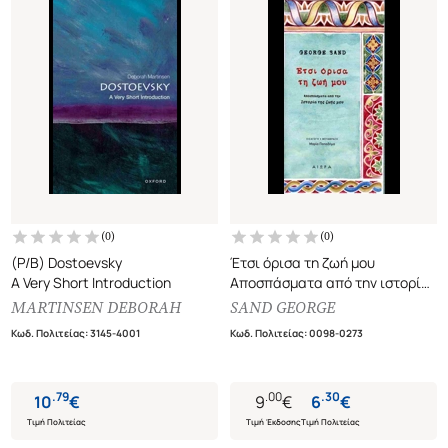
(
0
)
(
0
)
(P/B) Dostoevsky
Έτσι όρισα τη ζωή μου
A Very Short Introduction
Αποσπάσματα από την ιστορία
της ζωής μου
MARTINSEN DEBORAH
SAND GEORGE
Κωδ. Πολιτείας
:
3145-4001
Κωδ. Πολιτείας
:
0098-0273
.
79
.
00
.
30
10
€
9
€
6
€
Τιμή Πολιτείας
Τιμή Έκδοσης
Τιμή Πολιτείας