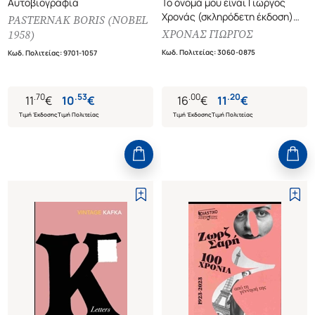
Αυτοβιογραφία
Το όνομά μου είναι Γιώργος
Χρονάς (σκληρόδετη έκδοση)
PASTERNAK BORIS (NOBEL
Αυτοβιογραφία
ΧΡΟΝΑΣ ΓΙΩΡΓΟΣ
1958)
Κωδ. Πολιτείας
:
3060-0875
Κωδ. Πολιτείας
:
9701-1057
.
70
.
53
.
00
.
20
11
€
10
€
16
€
11
€
Τιμή Έκδοσης
Τιμή Πολιτείας
Τιμή Έκδοσης
Τιμή Πολιτείας