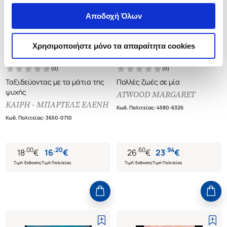
Αποδοχή Όλων
Χρησιμοποιήστε μόνο τα απαραίτητα cookies
(
0
)
(
0
)
Ταξιδεύοντας με τα μάτια της
Πολλές ζωές σε μία
ψυχής
ATWOOD MARGARET
ΚΑΙΡΗ - ΜΠΑΡΤΕΛΣ ΕΛΕΝΗ
Κωδ. Πολιτείας
:
4580-6326
Κωδ. Πολιτείας
:
3650-0710
.
00
.
20
.
60
.
94
18
€
16
€
26
€
23
€
Τιμή Έκδοσης
Τιμή Πολιτείας
Τιμή Έκδοσης
Τιμή Πολιτείας