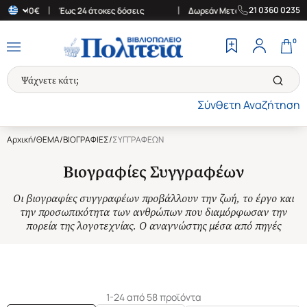
|
|
21 0360 0235
ν 30€
Έως 24 άτοκες δόσεις
Δωρεάν Μεταφορικά στην Ελλάδα γι
0
Σύνθετη Αναζήτηση
Αρχική
/
ΘΕΜΑ
/
ΒΙΟΓΡΑΦΙΕΣ
/
ΣΥΓΓΡΑΦΕΩΝ
Βιογραφίες Συγγραφέων
Οι βιογραφίες συγγραφέων προβάλλουν την ζωή, το έργο και
την προσωπικότητα των ανθρώπων που διαμόρφωσαν την
πορεία της λογοτεχνίας. Ο αναγνώστης μέσα από πηγές
…Δείτε περισσότερα
1-24 από 58 προϊόντα