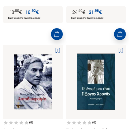
.
80
.
92
.
40
.
96
18
€
16
€
24
€
21
€
Τιμή Έκδοσης
Τιμή Πολιτείας
Τιμή Έκδοσης
Τιμή Πολιτείας
(
0
)
(
0
)