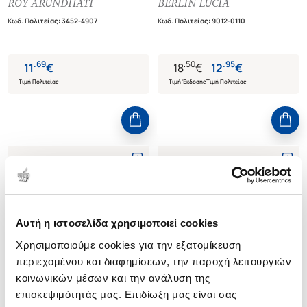
ROY ARUNDHATI
BERLIN LUCIA
Κωδ. Πολιτείας
:
3452-4907
Κωδ. Πολιτείας
:
9012-0110
.
69
.
50
.
95
11
€
18
€
12
€
Τιμή Πολιτείας
Τιμή Έκδοσης
Τιμή Πολιτείας
Αυτή η ιστοσελίδα χρησιμοποιεί cookies
Χρησιμοποιούμε cookies για την εξατομίκευση
περιεχομένου και διαφημίσεων, την παροχή λειτουργιών
κοινωνικών μέσων και την ανάλυση της
επισκεψιμότητάς μας. Επιδίωξη μας είναι σας