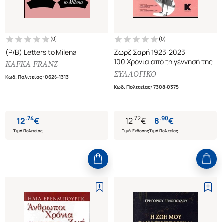
(
0
)
(
0
)
(P/B) Letters to Milena
Ζωρζ Σαρή 1923-2023
100 Χρόνια από τη γέννησή της
KAFKA FRANZ
ΣΥΛΛΟΓΙΚΟ
Κωδ. Πολιτείας
:
0626-1313
Κωδ. Πολιτείας
:
7308-0375
.
74
.
72
.
90
12
€
12
€
8
€
Τιμή Πολιτείας
Τιμή Έκδοσης
Τιμή Πολιτείας