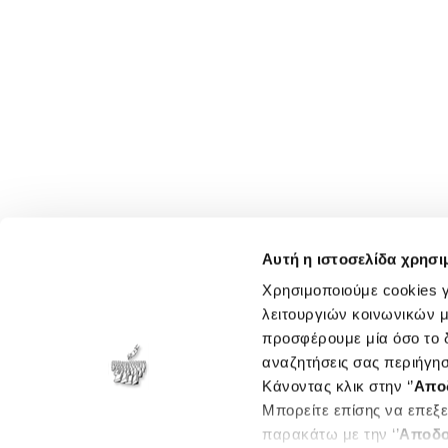
Αυτή η ιστοσελίδα χρησι
Χρησιμοποιούμε cookies γ
λειτουργιών κοινωνικών μ
προσφέρουμε μία όσο το δ
αναζητήσεις σας περιήγησ
Κάνοντας κλικ στην ‘’
Απο
Μπορείτε επίσης να επεξε
παρακάτω με την ‘’
Αποδο