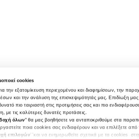
μοποιεί cookies
ια την εξατομίκευση περιεχομένου και διαφημίσεων, την παρο
έσων και την ανάλυση της επισκεψιμότητάς μας. Επιδίωξη μας 
υνατό πιο ταιριαστή στις προτιμήσεις σας και πιο ενδιαφέρουσα
η, με τις καλύτερες δυνατές προτάσεις.
δοχή όλων
’’ θα μας βοηθήσετε να ανταποκριθούμε στα παρα
ργαστείτε ποια cookies σας ενδιαφέρουν και να επιλέξετε από
χή επιλογών
΄΄και να ενημερωθείτε σχετικά με τα cookies στ