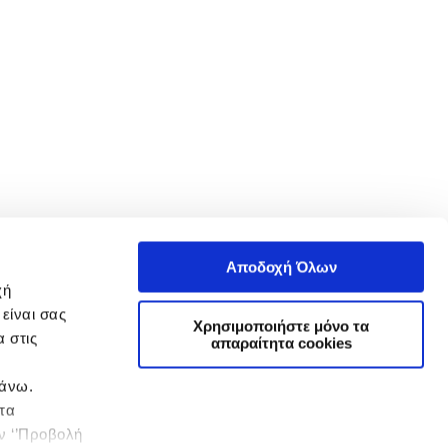
Αποδοχή Όλων
χή
είναι σας
Χρησιμοποιήστε μόνο τα
 στις
απαραίτητα cookies
πάνω.
 τα
ην ‘’Προβολή