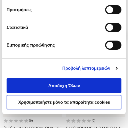
τα cookies στην ‘’Προβολή λεπτομερειών’’.
Προτιμήσεις
.
52
20
€
Τιμή Πολιτείας
Στατιστικά
Εμπορικής προώθησης
Προβολή λεπτομερειών
Αποδοχή Όλων
Χρησιμοποιήστε μόνο τα απαραίτητα cookies
Εξαντλημένο
(
0
)
(
0
)