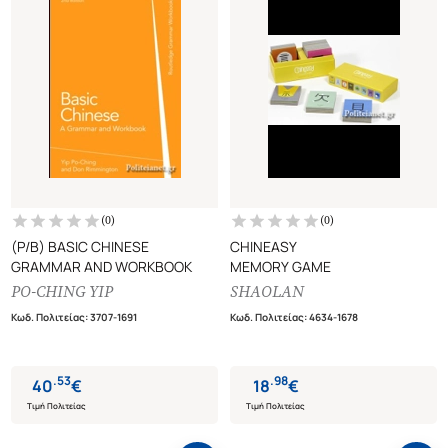
(
0
)
(
0
)
(P/B) BASIC CHINESE
CHINEASY
GRAMMAR AND WORKBOOK
MEMORY GAME
PO-CHING YIP
SHAOLAN
Κωδ. Πολιτείας
:
3707-1691
Κωδ. Πολιτείας
:
4634-1678
.
53
.
98
40
€
18
€
Τιμή Πολιτείας
Τιμή Πολιτείας