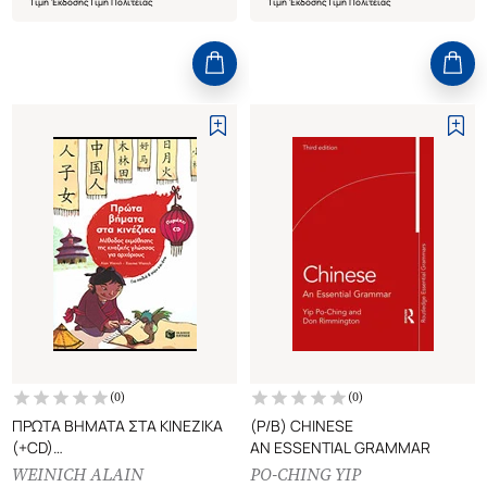
Τιμή Έκδοσης
Τιμή Πολιτείας
Τιμή Έκδοσης
Τιμή Πολιτείας
(
0
)
(
0
)
ΠΡΩΤΑ ΒΗΜΑΤΑ ΣΤΑ ΚΙΝΕΖΙΚΑ
(P/B) CHINESE
(+CD)
AN ESSENTIAL GRAMMAR
ΜΕΘΟΔΟΣ ΕΚΜΑΘΗΣΗΣ ΤΗΣ
WEINICH ALAIN
PO-CHING YIP