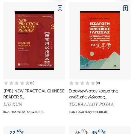
(
0
)
(
0
)
(P/B) NEW PRACTICAL CHINESE
Εισαγωγή στον κόσμο της
READER 3
κινέζικής γλώσσας
WORKBOOK (ANNOTATED IN
(Δίγλωσση έκδοση, ελληνικά-
LIU XUN
ΤΣΟΚΑΛΙΔΟΥ ΡΟΥΛΑ
ENGLISH)
αγγλικά)
Κωδ. Πολιτείας
:
5354-0006
Κωδ. Πολιτείας
:
1811-0038
.
43
.
00
.
00
22
€
35
€
35
€