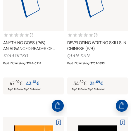
(
0
)
(
0
)
ANYTHING GOES (P/B)
DEVELOPING WRITING SKILLS IN
AN ADVANCED READER OF
CHINESE (P/B)
MODERN CHINESE
ΣΥΛΛΟΓΙΚΟ
QIAN KAN
Κωδ. Πολιτείας
:
3244-0214
Κωδ. Πολιτείας
:
3707-1693
.
92
.
61
.
82
.
69
47
€
43
€
34
€
31
€
Τιμή Έκδοσης
Τιμή Πολιτείας
Τιμή Έκδοσης
Τιμή Πολιτείας