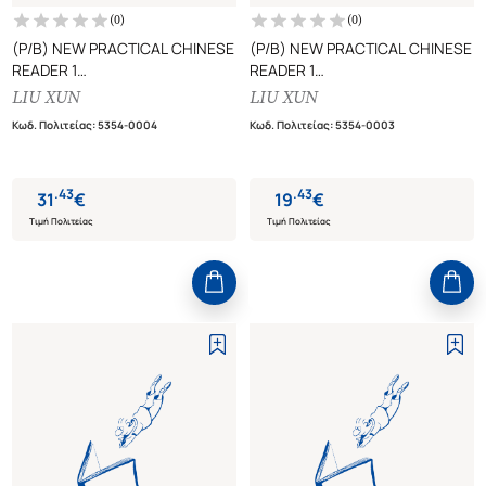
(
0
)
(
0
)
(P/B) NEW PRACTICAL CHINESE
(P/B) NEW PRACTICAL CHINESE
READER 1
READER 1
TEXTBOOK (ANNOTATED IN
WORKBOOK (ANNOTATED IN
LIU XUN
LIU XUN
ENGLISH)
ENGLISH)
Κωδ. Πολιτείας
:
5354-0004
Κωδ. Πολιτείας
:
5354-0003
.
43
.
43
31
€
19
€
Τιμή Πολιτείας
Τιμή Πολιτείας