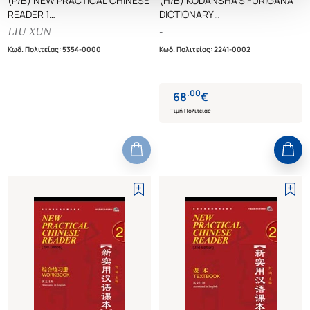
(P/B) NEW PRACTICAL CHINESE
(H/B) KODANSHA'S FURIGANA
READER 1
DICTIONARY
TEXTBOOK
JAPANESE-ENGLISH / ENGLISH-
LIU XUN
-
JAPANESE
Κωδ. Πολιτείας
:
5354-0000
Κωδ. Πολιτείας
:
2241-0002
.
00
68
€
Τιμή Πολιτείας