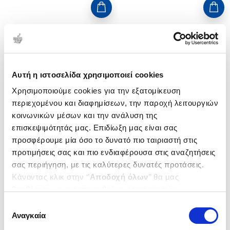
Αυτή η ιστοσελίδα χρησιμοποιεί cookies
Χρησιμοποιούμε cookies για την εξατομίκευση
περιεχομένου και διαφημίσεων, την παροχή λειτουργιών
κοινωνικών μέσων και την ανάλυση της
επισκεψιμότητάς μας. Επιδίωξη μας είναι σας
προσφέρουμε μία όσο το δυνατό πιο ταιριαστή στις
Εξαντλημένο
προτιμήσεις σας και πιο ενδιαφέρουσα στις αναζητήσεις
σας περιήγηση, με τις καλύτερες δυνατές προτάσεις.
(
0
)
(
0
)
Κάνοντας κλικ στην ‘’
Αποδοχή όλων
’’ θα μας
(P/B) READING AND WRITING
(P/B) LEARN TO WRITE CHINESE
CHINESE
CHARACTERS
βοηθήσετε να ανταποκριθούμε στα παραπάνω.
SIMPLIFIED CHARACTER
MCNAUGHTON WILLIAM
BJORKSTEN JOHAN
Μπορείτε επίσης να επεξεργαστείτε ποια cookies σας
Επιλογή
EDITION
ενδιαφέρουν και να επιλέξετε από τα παρακάτω με την
Αναγκαία
Κωδ. Πολιτείας
:
4192-0061
Κωδ. Πολιτείας
:
4218-0682
συγκατάθεσης
‘’
Αποδοχή επιλογών
΄΄και να ενημερωθείτε σχετικά με