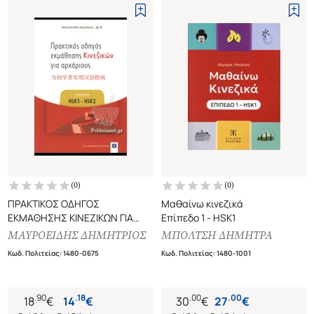
(
0
)
(
0
)
ΠΡΑΚΤΙΚΟΣ ΟΔΗΓΟΣ
Μαθαίνω κινεζικά
ΕΚΜΑΘΗΣΗΣ ΚΙΝΕΖΙΚΩΝ ΓΙΑ
Επίπεδο 1 - HSK1
ΑΡΧΑΡΙΟΥΣ
ΜΑΥΡΟΕΙΔΗΣ ΔΗΜΗΤΡΙΟΣ
ΜΠΟΛΤΣΗ ΔΗΜΗΤΡΑ
ΕΠΙΠΕΔΑ HSK1 - HSK2
Κωδ. Πολιτείας
:
1480-0675
Κωδ. Πολιτείας
:
1480-1001
.
90
.
18
.
00
.
00
18
€
14
€
30
€
27
€