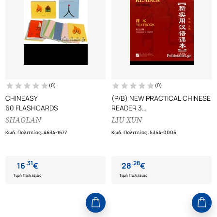
(
0
)
(
0
)
CHINEASY
(P/B) NEW PRACTICAL CHINESE
60 FLASHCARDS
READER 3
TEXTBOOK (ANNOTATED IN
SHAOLAN
LIU XUN
ENGLISH)
Κωδ. Πολιτείας
:
4634-1677
Κωδ. Πολιτείας
:
5354-0005
.
31
.
28
16
€
28
€
Τιμή Πολιτείας
Τιμή Πολιτείας