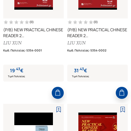
(
0
)
(
0
)
(P/B) NEW PRACTICAL CHINESE
(P/B) NEW PRACTICAL CHINESE
READER 2
READER 2
WORKBOOK (ANNOTATED IN
TEXTBOOK (ANNOTATED IN
LIU XUN
LIU XUN
ENGLISH)
ENGLISH)
Κωδ. Πολιτείας
:
5354-0001
Κωδ. Πολιτείας
:
5354-0002
.
43
.
43
19
€
31
€
Τιμή Πολιτείας
Τιμή Πολιτείας