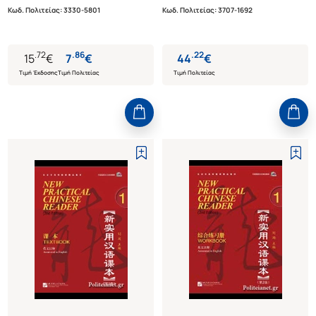
ΚΙΝΕΖΙΚΗΣ ΓΛΩΣΣΑΣ ΓΙΑ
Κωδ. Πολιτείας
:
3330-5801
Κωδ. Πολιτείας
:
3707-1692
ΑΡΧΑΡΙΟΥΣ
.
72
.
86
.
22
15
€
7
€
44
€
Τιμή Έκδοσης
Τιμή Πολιτείας
Τιμή Πολιτείας