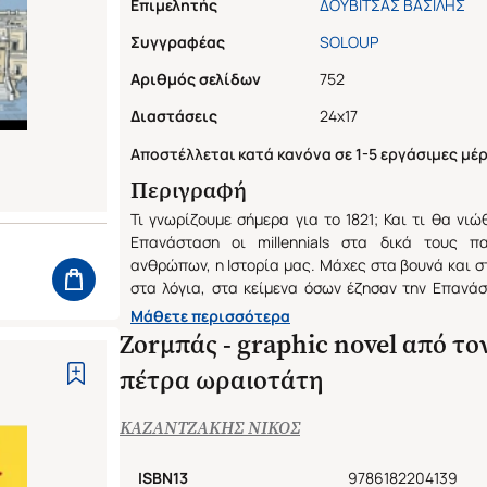
Επιμελητής
ΔΟΥΒΙΤΣΑΣ ΒΑΣΙΛΗΣ
Συγγραφέας
SOLOUP
Αριθμός σελίδων
752
Διαστάσεις
24x17
Αποστέλλεται κατά κανόνα σε 1-5 εργάσιμες μέρ
Περιγραφή
Τι γνωρίζουμε σήμερα για το 1821; Και τι θα νιώθ
Επανάσταση οι millennials στα δικά τους πα
ανθρώπων, η Ιστορία μας. Μάχες στα βουνά και σ
στα λόγια, στα κείμενα όσων έζησαν την Επανά
αυτήν. Μια μάχη και στη σημερινή πλατεία, μ
Μάθετε περισσότερα
Κολοκοτρώνη. Εκεί όπου οι κουβέντες για το 1
Ζοrμπάς - graphic novel από το
παλεύουν με τη λήθη και τα εθνικά στερεότυ
πέτρα ωραιοτάτη
Ιστορίας, τις σιωπές της. Εκεί όπου οι μάχε
αφηγήσεις, ζωντανεύουν μπροσά στα έκπληκ
κοριτσιού. Όλοι είναι εδώ. Ήρωες και αντιή
ΚΑΖΑΝΤΖΑΚΗΣ ΝΙΚΟΣ
Μοραΐτες, κοτζαμπάσηδες, Φαναριώτες, καραβοκ
οπλαρχηγοί, οι Μεγάλες Δυνάμεις, τα φιρμά
ISBN13
9786182204139