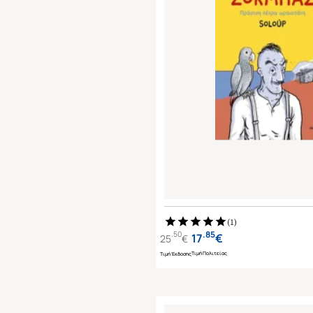
(
1
)
.
85
.
50
17
€
25
€
Τιμή Πολιτείας
Τιμή Έκδοσης