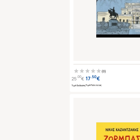
(
0
)
.
50
.
00
17
€
25
€
Τιμή Πολιτείας
Τιμή Έκδοσης