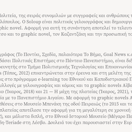
 Πολιτεία, της σειράς συνομιλιών με συγγραφείς και ανθρώπους τ
όπουλος. Ο Soloup είναι πολιτικός γελοιογράφος και δημιουργό
aphic novel. Αφορμή για αυτή τη συνάντηση αποτελεί το τελευτ
σο και το graphic novel, τον Καζαντζάκη και την προσωπική τ
ογράφος (Το Ποντίκι, Σχεδία, παλαιότερα Το Βήμα, Goal Νews κ.ά
υδάσει Πολιτικές Επιστήμες στο Πάντειο Πανεπιστήμιο, είναι 
ρευνητής στο Τμήμα Πολιτισμικής Τεχνολογίας και Επικοινωνίας
 (Τόπος, 2012) επικεντρώνεται στην έρευνα και στη μελέτη της
ικς στο πρόγραμμα e-learning του Εθνικού και Καποδιστριακού
λλογές με γελοιογραφίες και κόμικς και τα graphic novels Αϊβα
ο (Ίκαρος, 2018) και 21 — H μάχη της πλατείας (Ίκαρος, 2021),
ία με το Πανεπιστήμιο Αιγαίου. Με αφορμή τα graphic novels 
θέσεις στο Μουσείο Μπενάκη της οδού Πειραιώς (το 2015 και το
πλατείας αποτέλεσε την αφορμή για τη μεγαλύτερη σε χρονική 
), και μάλιστα διπλή, στο Εθνικό Ιστορικό Μουσείο (Μέγαρο Π
η-Teriade στη Λέσβο. Δουλειά του έχει παρουσιαστεί στην Ευ