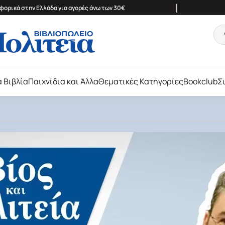
|
ορικά στην Ελλάδα για αγορές άνω των 30€
ά Βιβλία
Παιχνίδια και Άλλα
Θεματικές Κατηγορίες
Bookclub
Σ