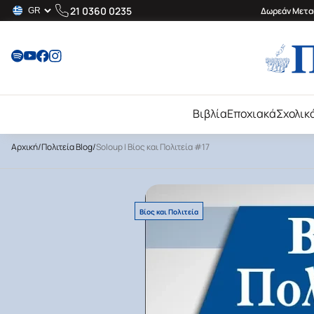
21 0360 0235
Δωρεάν Μεταφ
Βιβλία
Εποχιακά
Σχολικ
Αρχική
/
Πολιτεία Blog
/
Soloup | Βίος και Πολιτεία #17
Βίος και Πολιτεία