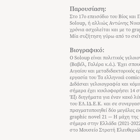
Παρουσίαση:
Στο 17ο επεισόδιο του Βίος και
Soloup, ή αλλιώς Αντώνης Νικολ
χρόνια ασχολείται και με το gr
Μία συζήτηση γύρω από το σκίτ
Βιογραφικό:
Ο Soloup είναι πολιτικός γελοι
(Βαβέλ, Γαλέρα κ.ά.). Έχει σπο
Αιγαίου και μεταδιδακτορικός ε
εργασία του Τα ελληνικά comics
Διδάσκει γελοιογραφία και κόμ
σήμερα έχει κυκλοφορήσει 14 συ
Έξι διηγήματα για έναν κακό λύκ
του ΕΛ.ΙΔ.Ε.Κ. και σε συνεργασ
πραγματοποιηθεί δύο μεγάλες εκ
graphic novel 21 — Η μάχη της 
σήμερα στην Ελλάδα (2021-2022
στο Μουσείο Στρατή Ελευθεριάδ