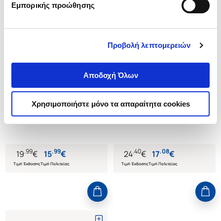
Εμπορικής προώθησης
Προβολή λεπτομερειών
(
0
)
(
0
)
Αποδοχή Όλων
Μαθηματικά Γ' Λυκείου,
ΜΑΘΗΜΑΤΙΚΑ Γ'
επανάληψη ΕΠΑΛ
ΕΠΑΓΓΕΛΜΑΤΙΚΟΥ ΛΥΚΕΙΟΥ
Χρησιμοποιήστε μόνο τα απαραίτητα cookies
ΓΑΤΣΙΝΑΡΗΣ ΒΑΣΙΛΗΣ
ΚΟΥΠΕΤΩΡΗΣ ΑΝΑΣΤΑΣΙΟΣ
Κωδ. Πολιτείας
:
1985-4548
Κωδ. Πολιτείας
:
9701-0165
.
99
.
99
.
40
.
08
19
€
15
€
24
€
17
€
Τιμή Έκδοσης
Τιμή Πολιτείας
Τιμή Έκδοσης
Τιμή Πολιτείας