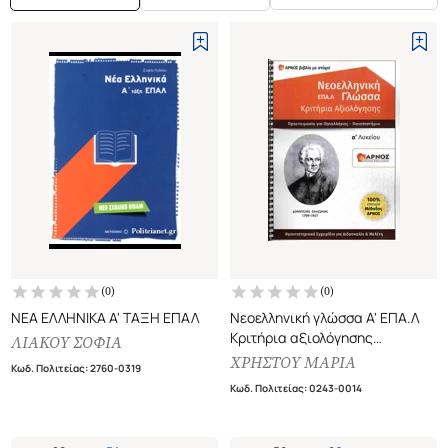
(
0
)
(
0
)
ΝΕΑ ΕΛΛΗΝΙΚΑ Α' ΤΑΞΗ ΕΠΑΛ
Νεοελληνική γλώσσα Α' ΕΠΑ.Λ
Κριτήρια αξιολόγησης
ΛΙΑΚΟΥ ΣΟΦΙΑ
(προετοιμασία για
ΧΡΗΣΤΟΥ ΜΑΡΙΑ
Κωδ. Πολιτείας
:
2760-0319
πανελλήνιες-πανεπιστήμιο)
Κωδ. Πολιτείας
:
0243-0014