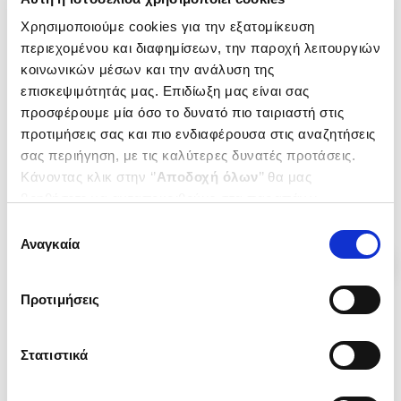
Εξαντλημένο
Χρησιμοποιούμε cookies για την εξατομίκευση
(
0
)
(
0
)
περιεχομένου και διαφημίσεων, την παροχή λειτουργιών
Εξετάσεις στα μαθηματικά για
ΜΑΘΗΜΑΤΙΚΑ ΤΕΕ 2ου ΚΥΚΛΟΥ
κοινωνικών μέσων και την ανάλυση της
την εισαγωγή στα πρότυπα
ΚΡΙΤΗΡΙΑ ΑΞΙΟΛΟΓΗΣΗΣ
επισκεψιμότητάς μας. Επιδίωξη μας είναι σας
γυμνάσια
ΚΑΡΑΓΙΑΝΝΗΣ ΒΑΣΙΛΗΣ
ΞΕΝΟΣ Π. ΘΑΝΑΣΗΣ
προσφέρουμε μία όσο το δυνατό πιο ταιριαστή στις
56 Κριτήρια προσομοίωσης
Κωδ. Πολιτείας
:
9701-0910
Κωδ. Πολιτείας
:
1800-0097
προτιμήσεις σας και πιο ενδιαφέρουσα στις αναζητήσεις
σας περιήγηση, με τις καλύτερες δυνατές προτάσεις.
Κάνοντας κλικ στην ‘’
Αποδοχή όλων
’’ θα μας
.
60
.
94
16
€
14
€
βοηθήσετε να ανταποκριθούμε στα παραπάνω.
Τιμή Έκδοσης
Τιμή Πολιτείας
Μπορείτε επίσης να επεξεργαστείτε ποια cookies σας
Επιλογή
ενδιαφέρουν και να επιλέξετε από τα παρακάτω με την
Αναγκαία
συγκατάθεσης
‘’
Αποδοχή επιλογών
΄΄και να ενημερωθείτε σχετικά με
τα cookies στην ‘’Προβολή λεπτομερειών’’.
Προτιμήσεις
Στατιστικά