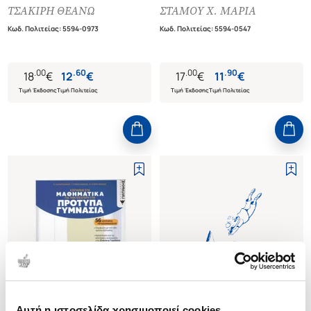
μαθητείας των ΕΠΑ.Λ
ΕΠΑ.Λ. (ΠΡΩΤΟΣ ΤΟΜΟΣ)
ΤΣΑΚΙΡΗ ΘΕΑΝΩ
ΣΤΑΜΟΥ Χ. ΜΑΡΙΑ
(θεωρητικό και πρακτικό
Κωδ. Πολιτείας
:
5594-0973
Κωδ. Πολιτείας
:
5594-0547
μέρος)
7. Απαντήσεις στα θέματα
πιστοποίησης αποφοίτων
.
00
.
60
.
00
.
90
18
€
12
€
17
€
11
€
μεταλυκειακού έτους
Τιμή Έκδοσης
Τιμή Πολιτείας
Τιμή Έκδοσης
Τιμή Πολιτείας
Αυτή η ιστοσελίδα χρησιμοποιεί cookies