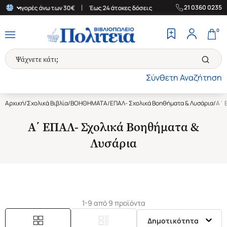
|
|
21 0360 0235
για αγορές άνω των 30€
Έως 24 άτοκες δόσεις
Δωρεάν Μεταφορι
0
Σύνθετη Αναζήτηση
Αρχική
/
Σχολικά Βιβλία
/
ΒΟΗΘΗΜΑΤΑ
/
ΕΠΑΛ- Σχολικά Βοηθήματα & Λυσάρια
/
Α΄ 
Α΄ ΕΠΑΛ- Σχολικά Βοηθήματα &
Λυσάρια
1-9 από 9 προϊόντα
Δημοτικότητα