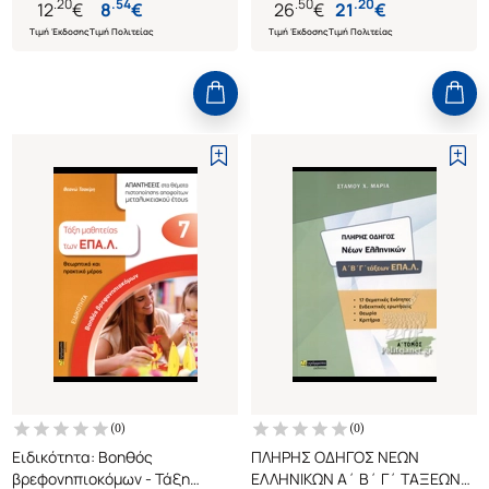
.
20
.
54
.
50
.
20
12
€
8
€
26
€
21
€
Τιμή Έκδοσης
Τιμή Πολιτείας
Τιμή Έκδοσης
Τιμή Πολιτείας
(
0
)
(
0
)
Ειδικότητα: Βοηθός
ΠΛΗΡΗΣ ΟΔΗΓΟΣ ΝΕΩΝ
βρεφονηπιοκόμων - Τάξη
ΕΛΛΗΝΙΚΩΝ Α΄ Β΄ Γ΄ ΤΑΞΕΩΝ