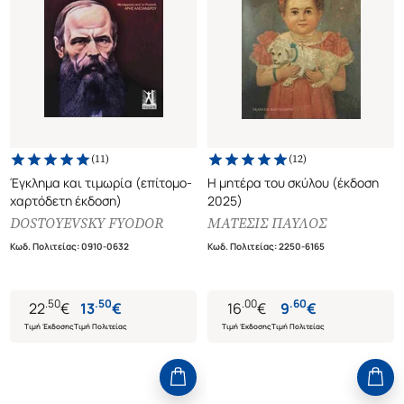
(
11
)
(
12
)
Έγκλημα και τιμωρία (επίτομο-
Η μητέρα του σκύλου (έκδοση
χαρτόδετη έκδοση)
2025)
DOSTOYEVSKY FYODOR
ΜΑΤΕΣΙΣ ΠΑΥΛΟΣ
Κωδ. Πολιτείας
:
0910-0632
Κωδ. Πολιτείας
:
2250-6165
.
50
.
50
.
00
.
60
22
€
13
€
16
€
9
€
Τιμή Έκδοσης
Τιμή Πολιτείας
Τιμή Έκδοσης
Τιμή Πολιτείας