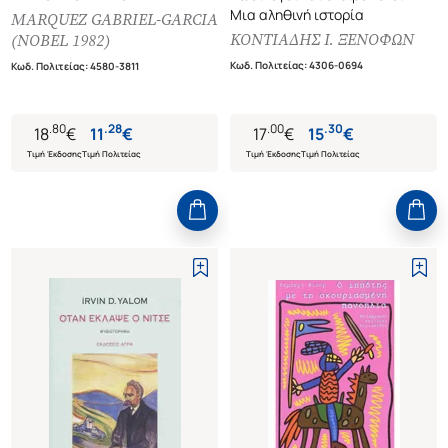
Μια αληθινή ιστορία
MARQUEZ GABRIEL-GARCIA
ΚΟΝΤΙΑΔΗΣ Ι. ΞΕΝΟΦΩΝ
(NOBEL 1982)
Κωδ. Πολιτείας
:
4306-0694
Κωδ. Πολιτείας
:
4580-3811
.
80
.
28
.
00
.
30
18
€
11
€
17
€
15
€
Τιμή Έκδοσης
Τιμή Πολιτείας
Τιμή Έκδοσης
Τιμή Πολιτείας