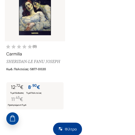
(
0
)
Carmilla
SHERIDAN-LE FANU JOSEPH
Κωδ. Πολιτείας
:
5877-0020
.
72
.
90
12
€
8
€
Τιμή Έκδοσης
Τιμή Πολιτείας
.
45
11
€
Προηγούμενη Τιμή
Φίλτρα