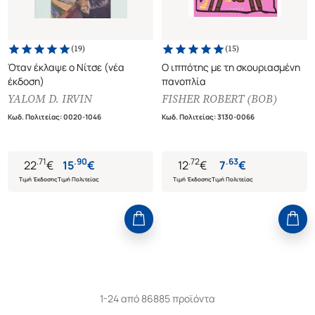
(
19
)
(
15
)
Όταν έκλαψε ο Νίτσε (νέα
Ο ιππότης με τη σκουριασμένη
έκδοση)
πανοπλία
YALOM D. IRVIN
FISHER ROBERT (BOB)
Κωδ. Πολιτείας
:
0020-1046
Κωδ. Πολιτείας
:
3130-0066
.
71
.
90
.
72
.
63
22
€
15
€
12
€
7
€
Τιμή Έκδοσης
Τιμή Πολιτείας
Τιμή Έκδοσης
Τιμή Πολιτείας
1-24 από 86885 προϊόντα