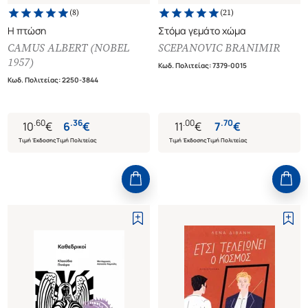
(
8
)
(
21
)
Η πτώση
Στόμα γεμάτο χώμα
CAMUS ALBERT (NOBEL
SCEPANOVIC BRANIMIR
1957)
Κωδ. Πολιτείας
:
7379-0015
Κωδ. Πολιτείας
:
2250-3844
.
60
.
36
.
00
.
70
10
€
6
€
11
€
7
€
Τιμή Έκδοσης
Τιμή Πολιτείας
Τιμή Έκδοσης
Τιμή Πολιτείας