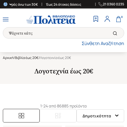
|
|
21 0360 0235
γορές άνω των 30€
Έως 24 άτοκες δόσεις
Δωρεάν Μεταφορικά στ
0
Σύνθετη Αναζήτηση
Αρχική
/
Βιβλία έως 20€
/
Λογοτεχνία έως 20€
Λογοτεχνία έως 20€
1-24 από 86885 προϊόντα
Δημοτικότητα