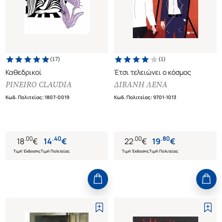
(
17
)
(
1
)
Καθεδρικοί
Έτσι τελειώνει ο κόσμος
PINEIRO CLAUDIA
ΔΙΒΑΝΗ ΛΕΝΑ
Κωδ. Πολιτείας
:
1807-0019
Κωδ. Πολιτείας
:
9701-1013
.
00
.
40
.
00
.
80
18
€
14
€
22
€
19
€
Τιμή Έκδοσης
Τιμή Πολιτείας
Τιμή Έκδοσης
Τιμή Πολιτείας