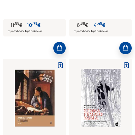
.
99
.
79
.
36
.
45
11
€
10
€
6
€
4
€
Τιμή Έκδοσης
Τιμή Πολιτείας
Τιμή Έκδοσης
Τιμή Πολιτείας