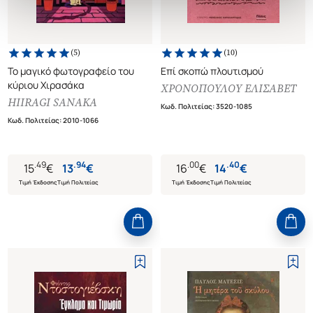
(
5
)
(
10
)
Το μαγικό φωτογραφείο του
Επί σκοπώ πλουτισμού
κύριου Χιρασάκα
ΧΡΟΝΟΠΟΥΛΟΥ ΕΛΙΣΑΒΕΤ
HIIRAGI SANAKA
Κωδ. Πολιτείας
:
3520-1085
Κωδ. Πολιτείας
:
2010-1066
.
49
.
94
.
00
.
40
15
€
13
€
16
€
14
€
Τιμή Έκδοσης
Τιμή Πολιτείας
Τιμή Έκδοσης
Τιμή Πολιτείας