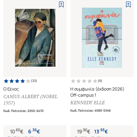
(
33
)
(
0
)
Ο ξένος
Η συμφωνία (έκδοση 2026)
Off-campus 1
CAMUS ALBERT (NOBEL
KENNEDY ELLE
1957)
Κωδ. Πολιτείας
:
4580-5346
Κωδ. Πολιτείας
:
2250-2470
.
60
.
36
.
90
.
93
10
€
6
€
19
€
13
€