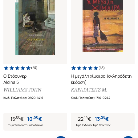
(
25
)
(
35
)
Ο Στόουνερ
Η μεγάλη χίμαιρα (σκληρόδετη
Aldina 5
έκδοση)
WILLIAMS JOHN
ΚΑΡΑΓΑΤΣΗΣ Μ.
Κωδ. Πολιτείας
:
0920-1416
Κωδ. Πολιτείας
:
1710-0244
.
00
.
50
.
14
.
28
15
€
10
€
22
€
13
€
Τιμή Έκδοσης
Τιμή Πολιτείας
Τιμή Έκδοσης
Τιμή Πολιτείας