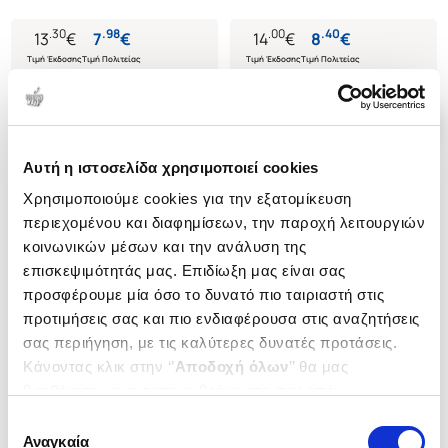
.
30
.
98
.
00
.
40
13
€
7
€
14
€
8
€
Τιμή Έκδοσης
Τιμή Πολιτείας
Τιμή Έκδοσης
Τιμή Πολιτείας
Αυτή η ιστοσελίδα χρησιμοποιεί cookies
Χρησιμοποιούμε cookies για την εξατομίκευση
περιεχομένου και διαφημίσεων, την παροχή λειτουργιών
κοινωνικών μέσων και την ανάλυση της
επισκεψιμότητάς μας. Επιδίωξη μας είναι σας
προσφέρουμε μία όσο το δυνατό πιο ταιριαστή στις
προτιμήσεις σας και πιο ενδιαφέρουσα στις αναζητήσεις
σας περιήγηση, με τις καλύτερες δυνατές προτάσεις.
Κάνοντας κλικ στην ‘’
Αποδοχή όλων
’’ θα μας
βοηθήσετε να ανταποκριθούμε στα παραπάνω.
Μπορείτε επίσης να επεξεργαστείτε ποια cookies σας
Επιλογή
(
37
)
(
11
)
ενδιαφέρουν και να επιλέξετε από τα παρακάτω με την
Αναγκαία
συγκατάθεσης