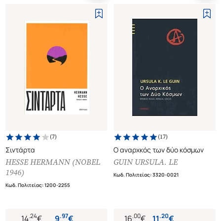
(
7
)
(
17
)
Σιντάρτα
Ο αναρχκός των δύο κόσμων
HESSE HERMANN (NOBEL
GUIN URSULA. LE
1946)
Κωδ. Πολιτείας
:
3320-0021
Κωδ. Πολιτείας
:
1200-2255
.
24
.
97
.
00
.
20
14
€
9
€
16
€
11
€