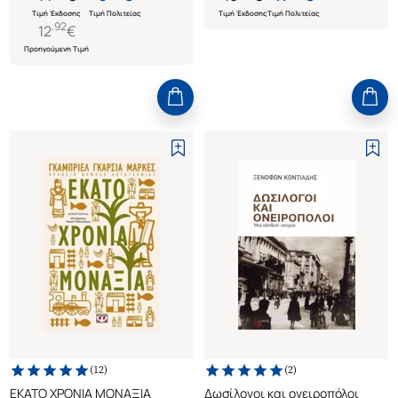
Τιμή Έκδοσης
Τιμή Πολιτείας
Τιμή Έκδοσης
Τιμή Πολιτείας
.
92
12
€
Προηγούμενη Τιμή
(
12
)
(
2
)
ΕΚΑΤΟ ΧΡΟΝΙΑ ΜΟΝΑΞΙΑ
Δωσίλογοι και ονειροπόλοι