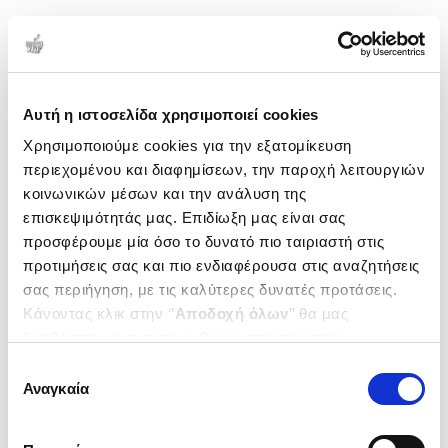
1-1 από 1 προϊόντα
Δημοτικότητα
Αυτή η ιστοσελίδα χρησιμοποιεί cookies
Χρησιμοποιούμε cookies για την εξατομίκευση
περιεχομένου και διαφημίσεων, την παροχή λειτουργιών
κοινωνικών μέσων και την ανάλυση της
επισκεψιμότητάς μας. Επιδίωξη μας είναι σας
προσφέρουμε μία όσο το δυνατό πιο ταιριαστή στις
προτιμήσεις σας και πιο ενδιαφέρουσα στις αναζητήσεις
σας περιήγηση, με τις καλύτερες δυνατές προτάσεις.
Κάνοντας κλικ στην ‘’
Αποδοχή όλων
’’ θα μας
βοηθήσετε να ανταποκριθούμε στα παραπάνω.
Μπορείτε επίσης να επεξεργαστείτε ποια cookies σας
(
0
)
Επιλογή
ενδιαφέρουν και να επιλέξετε από τα παρακάτω με την
(H/B) The Two Roberts
Αναγκαία
συγκατάθεσης
‘’
Αποδοχή επιλογών
΄΄και να ενημερωθείτε σχετικά με
BARR DAMIAN
τα cookies στην ‘’Προβολή λεπτομερειών’’.
Κωδ. Πολιτείας
:
3877-0244