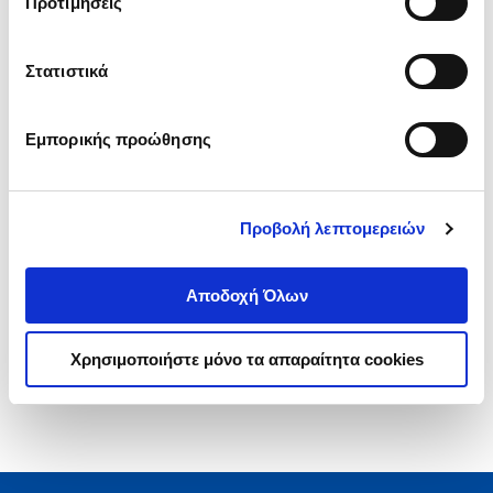
Προτιμήσεις
Στατιστικά
.
79
22
€
Τιμή Πολιτείας
Εμπορικής προώθησης
Προβολή λεπτομερειών
1-1 από 1 προϊόντα
Αποδοχή Όλων
Χρησιμοποιήστε μόνο τα απαραίτητα cookies