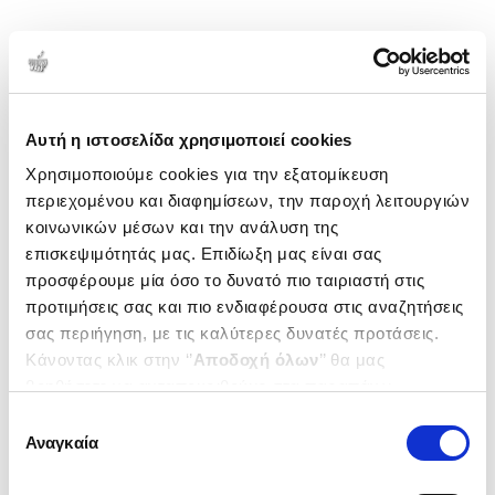
1-1 από 1 προϊόντα
Δημοτικότητα
Αυτή η ιστοσελίδα χρησιμοποιεί cookies
Χρησιμοποιούμε cookies για την εξατομίκευση
περιεχομένου και διαφημίσεων, την παροχή λειτουργιών
κοινωνικών μέσων και την ανάλυση της
επισκεψιμότητάς μας. Επιδίωξη μας είναι σας
προσφέρουμε μία όσο το δυνατό πιο ταιριαστή στις
προτιμήσεις σας και πιο ενδιαφέρουσα στις αναζητήσεις
σας περιήγηση, με τις καλύτερες δυνατές προτάσεις.
Κάνοντας κλικ στην ‘’
Αποδοχή όλων
’’ θα μας
βοηθήσετε να ανταποκριθούμε στα παραπάνω.
Μπορείτε επίσης να επεξεργαστείτε ποια cookies σας
Επιλογή
(
0
)
ενδιαφέρουν και να επιλέξετε από τα παρακάτω με την
Αναγκαία
συγκατάθεσης
(P/B) Writing for Animation
‘’
Αποδοχή επιλογών
΄΄και να ενημερωθείτε σχετικά με
BEAUMONT LAURA
τα cookies στην ‘’Προβολή λεπτομερειών’’.