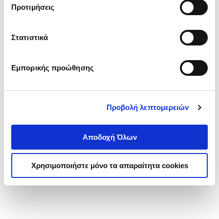
Προτιμήσεις
Κωδ. Πολιτείας
:
5400-0093
Στατιστικά
.
99
32
€
Τιμή Πολιτείας
Εμπορικής προώθησης
Προβολή λεπτομερειών
Αποδοχή Όλων
1-1 από 1 προϊόντα
Χρησιμοποιήστε μόνο τα απαραίτητα cookies