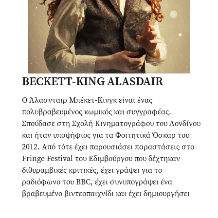
BECKETT-KING ALASDAIR
Ο Άλασνταιρ Μπέκετ-Κινγκ είναι ένας
πολυβραβευμένος κωμικός και συγγραφέας.
Σπούδασε στη Σχολή Κινηματογράφου του Λονδίνου
και ήταν υποψήφιος για τα Φοιτητικά Όσκαρ του
2012. Από τότε έχει παρουσιάσει παραστάσεις στο
Fringe Festival του Εδιμβούργου που δέχτηκαν
διθυραμβικές κριτικές, έχει γράψει για το
ραδιόφωνο του BBC, έχει συνυπογράψει ένα
βραβευμένο βιντεοπαιχνίδι και έχει δημιουργήσει
άφθονα σκετσάκια που έγιναν διάσημα στα μέσα
κοινωνικής δικτύωσης, μεταξύ των οποίων και μια