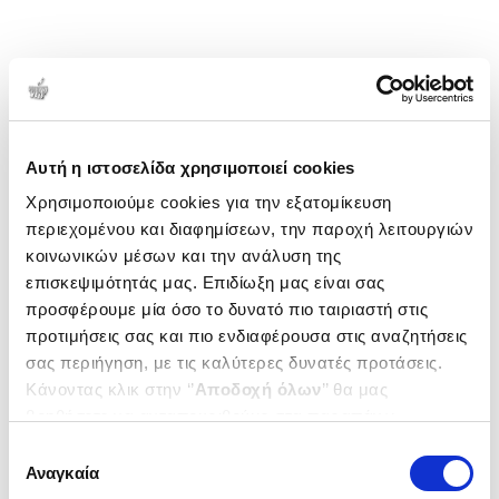
1-1 από 1 προϊόντα
Δημοτικότητα
Αυτή η ιστοσελίδα χρησιμοποιεί cookies
Χρησιμοποιούμε cookies για την εξατομίκευση
περιεχομένου και διαφημίσεων, την παροχή λειτουργιών
κοινωνικών μέσων και την ανάλυση της
επισκεψιμότητάς μας. Επιδίωξη μας είναι σας
προσφέρουμε μία όσο το δυνατό πιο ταιριαστή στις
προτιμήσεις σας και πιο ενδιαφέρουσα στις αναζητήσεις
σας περιήγηση, με τις καλύτερες δυνατές προτάσεις.
Κάνοντας κλικ στην ‘’
Αποδοχή όλων
’’ θα μας
βοηθήσετε να ανταποκριθούμε στα παραπάνω.
Μπορείτε επίσης να επεξεργαστείτε ποια cookies σας
Επιλογή
ενδιαφέρουν και να επιλέξετε από τα παρακάτω με την
Αναγκαία
συγκατάθεσης
(
0
)
‘’
Αποδοχή επιλογών
΄΄και να ενημερωθείτε σχετικά με